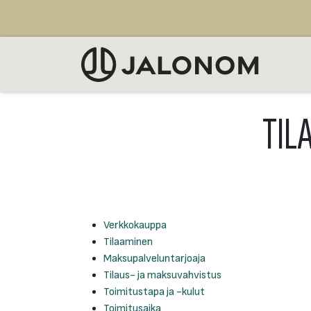
Siirry sisältöön
MYY
TIL
Verkkokauppa
Tilaaminen
Maksupalveluntarjoaja
Tilaus- ja maksuvahvistus
Toimitustapa ja -kulut
Toimitusaika