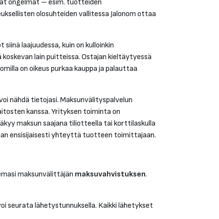
yvät ongelmat – esim. tuotteiden
ksellisten olosuhteiden vallitessa Jalonom ottaa
iinä laajuudessa, kuin on kulloinkin
koskevan lain puitteissa. Ostajan kieltäytyessä
omilla on oikeus purkaa kauppa ja palauttaa
 voi nähdä tietojasi. Maksunvälityspalvelun
aitosten kanssa. Yrityksen toiminta on
äkyy maksun saajana tiliotteella tai korttilaskulla
n ensisijaisesti yhteyttä tuotteen toimittajaan.
tsemasi maksunvälittäjän
maksuvahvistuksen
.
i seurata lähetystunnuksella. Kaikki lähetykset