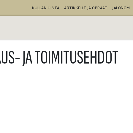
KULLAN HINTA
ARTIKKELIT JA OPPAAT
JALONOM
OSTA
TALLELOKEROT
TUOTTEE
AUS- JA TOIMITUSEHDOT