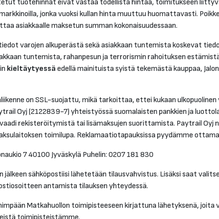
tetut tuotehinnat eivät vastaa todellista hintaa, toimitukseen liitt
rkkinoilla, jonka vuoksi kullan hinta muuttuu huomattavasti. Poikkeu
auttaa asiakkaalle maksetun summan kokonaisuudessaan.
iedot varojen alkuperästä sekä asiakkaan tuntemista koskevat tiedot s
kkaan tuntemista, rahanpesun ja terrorismin rahoituksen estämistä 
min
kieltäytyessä
edellä mainituista syistä tekemästä kauppaa, Jalon
haliikenne on SSL-suojattu, mikä tarkoittaa, ettei kukaan ulkopuolinen
trail Oyj (2122839-7) yhteistyössä suomalaisten pankkien ja luottol
 vaadi rekisteröitymistä tai lisämaksujen suorittamista. Paytrail Oyj n
on maksulaitoksen toimilupa. Reklamaatiotapauksissa pyydämme ottamaa
onaukio 7 40100 Jyväskylä Puhelin: 0207 181 830
 jälkeen sähköpostiisi lähetetään tilausvahvistus. Lisäksi saat vali
ostiosoitteen antamista tilauksen yhteydessä.
impään Matkahuollon toimipisteeseen kirjattuna lähetyksenä, joita vo
teistä toimipisteistämme.