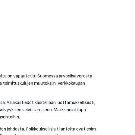
kulta on vapautettu Suomessa arvonlisäverosta
ja toimituskulujen muutoksiin. Verkkokaupan
a. Asiakastiedot käsitellään luottamuksellisesti,
selvyyksien selvittämiseen. Markkinointilupa
sehtoihin.
n johdosta. Poikkeuksellisia tilanteita ovat esim.