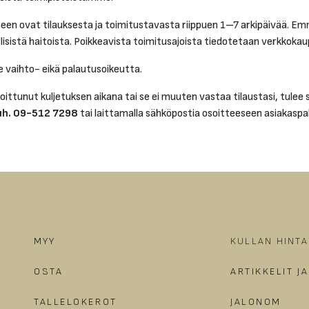
n ovat tilauksesta ja toimitustavasta riippuen 1–7 arkipäivää. Em
llisistä haitoista. Poikkeavista toimitusajoista tiedotetaan verkkoka
le vaihto- eikä palautusoikeutta.
oittunut kuljetuksen aikana tai se ei muuten vastaa tilaustasi, tulee 
uh. 09-512 7298
tai laittamalla sähköpostia osoitteeseen asiakasp
MYY
KULLAN HINTA
OSTA
ARTIKKELIT J
TALLELOKEROT
JALONOM