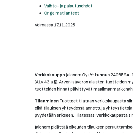
Vaihto- ja palautusehdot
Ongelmatilanteet
Voimassa 17.11.2025
Verkkokauppa
Jalonom Oy (
Y-tunnus
2406594-1) 
(ALV 43 a §). Arvonlisäveron alaisten tuotteiden 
tuotteiden hinnat päivittyvät maailmanmarkkinah
Tilaaminen
Tuotteet tilataan verkkokaupasta siirt
eikä tilauksen yhteydessä annettuja yhteystietoja 
pyydetään erikseen. Tilatessasi verkkokaupasta si
Jalonom pidättää oikeuden tilauksen peruuttamiseen,