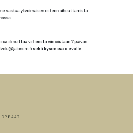
me vastaa ylivoimaisen esteen aiheuttamista
upassa.
sinun ilmoittaa virheestä viimeistään 7 päivän
alvelu@jalonom.fi
sekä kyseessä olevalle
A OPPAAT