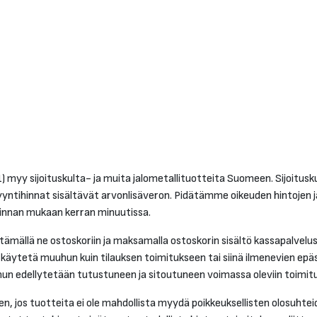
myy sijoituskulta- ja muita jalometallituotteita Suomeen. Sijoitus
myyntihinnat sisältävät arvonlisäveron. Pidätämme oikeuden hintojen 
innan mukaan kerran minuutissa.
ämällä ne ostoskoriin ja maksamalla ostoskorin sisältö kassapalveluss
käytetä muuhun kuin tilauksen toimitukseen tai siinä ilmenevien epä
nun edellytetään tutustuneen ja sitoutuneen voimassa oleviin toimitu
 jos tuotteita ei ole mahdollista myydä poikkeuksellisten olosuhteide