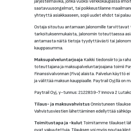
järjestelmävika, jonka vuoksi verkkokaupassa ilmoi
saatavuusongelmat, tai poikkeustilanne maailmanma
yhteyttä asiakkaaseen, sopii uudet ehdot tai pal
Ostaja sitoutuu antamaan Jalonomille tarvittavat t
tarkoituksenmukaista, Jalonomin toteuttaessa asia
antamasta näitä tietoja tyydyttävästi tai Jalono
kauppasumma.
Maksupalveluntarjoaja
Kaikki tiedonsiirto ja ra
toteuttajana ja maksupalveluntarjoajana toimii Pay
Finanssivalvonnan (Fiva) alaista. Palvelun käyttö ei
ja välittää maksun kauppiaalle. Paytrail Oyj:llä 
Paytrail Oyj, y-tunnus: 2122839-7 Innova 2 Lutak
Tilaus- ja maksuvahvistus
Onnistuneen tilauksen
Vahvistusviestien lähettäminen edellyttää sähköp
Toimitustapa ja -kulut
Toimitamme tilaukset läh
ovat vakuutettuja. Tilauksen voi myös noutaa kiin