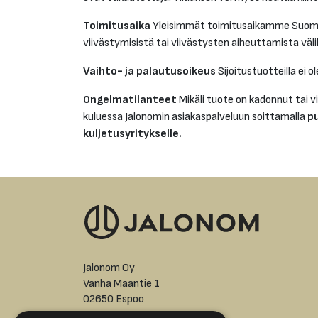
Toimitusaika
Yleisimmät toimitusaikamme Suomee
viivästymisistä tai viivästysten aiheuttamista väli
Vaihto- ja palautusoikeus
Sijoitustuotteilla ei o
Ongelmatilanteet
Mikäli tuote on kadonnut tai vi
kuluessa Jalonomin asiakaspalveluun soittamalla
p
kuljetusyritykselle.
Jalonom Oy
Vanha Maantie 1
02650 Espoo