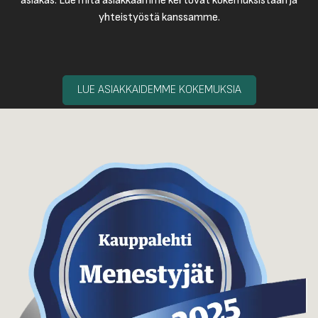
asiakas. Lue mitä asiakkaamme kertovat kokemuksistaan ja
yhteistyöstä kanssamme.
LUE ASIAKKAIDEMME KOKEMUKSIA