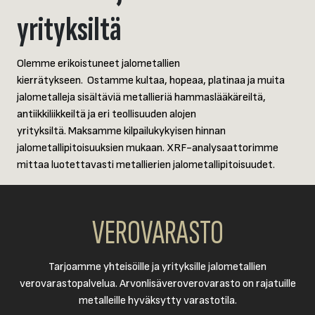
yrityksiltä
Olemme erikoistuneet jalometallien
kierrätykseen. Ostamme kultaa, hopeaa, platinaa ja muita
jalometalleja sisältäviä metallieriä hammaslääkäreiltä,
antiikkiliikkeiltä ja eri teollisuuden alojen
yrityksiltä. Maksamme kilpailukykyisen hinnan
jalometallipitoisuuksien mukaan. XRF-analysaattorimme
mittaa luotettavasti metallierien jalometallipitoisuudet.
VEROVARASTO
Tarjoamme yhteisöille ja yrityksille jalometallien
verovarastopalvelua. Arvonlisäveroverovarasto on rajatuille
metalleille hyväksytty varastotila.