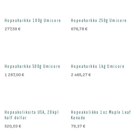
Hopeaharkko 100g Umicore
Hopeaharkko 250g Umicore
277,59
€
676,78
€
Hopeaharkko 500g Umicore
Hopeaharkko 1kg Umicore
1 287,00
€
2 465,27
€
Loppu väliaikaisesti
Hopeakolikoita USA, 20kpl
Hopeakolikko 1oz Maple Leaf
half dollar
Kanada
520,03
€
79,37
€