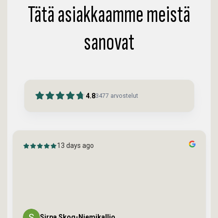
Tätä asiakkaamme meistä
sanovat
4.8
3477
arvostelut
17 days ago
Mukava asiakaspalvelu ja kultaan sijoittaminen
kannattaa. Palvelu oli selkeä turvallinen ja rento. Kaikista
ostoksista saa selkeät kuitit siinä ei ole mitään riski.
Suosittelen kaikille. Tulevaisuu...
Näytä enemmän
Mehdi Hosseini