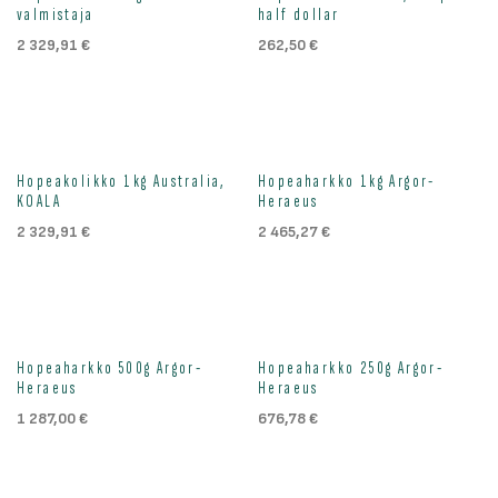
Loppu väliaikaisesti
valmistaja
half dollar
2 329,91
€
262,50
€
Hopeakolikko 1kg Australia,
Hopeaharkko 1kg Argor-
KOALA
Heraeus
2 329,91
€
2 465,27
€
Hopeaharkko 500g Argor-
Hopeaharkko 250g Argor-
Heraeus
Heraeus
1 287,00
€
676,78
€