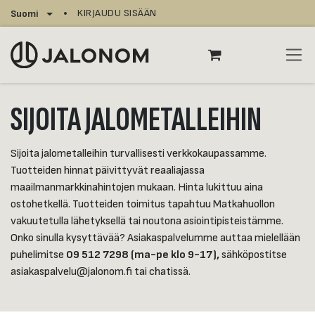
Siirry sisältöön
KIRJAUDU SISÄÄN
Suomi
SIJOITA JALOMETALLEIHIN
Sijoita jalometalleihin turvallisesti verkkokaupassamme.
Tuotteiden hinnat päivittyvät reaaliajassa
maailmanmarkkinahintojen mukaan. Hinta lukittuu aina
ostohetkellä. Tuotteiden toimitus tapahtuu Matkahuollon
vakuutetulla lähetyksellä tai noutona asiointipisteistämme.
Onko sinulla kysyttävää? Asiakaspalvelumme auttaa mielellään
puhelimitse
09 512 7298 (ma-pe klo 9-17),
sähköpostitse
asiakaspalvelu@jalonom.fi tai chatissä.