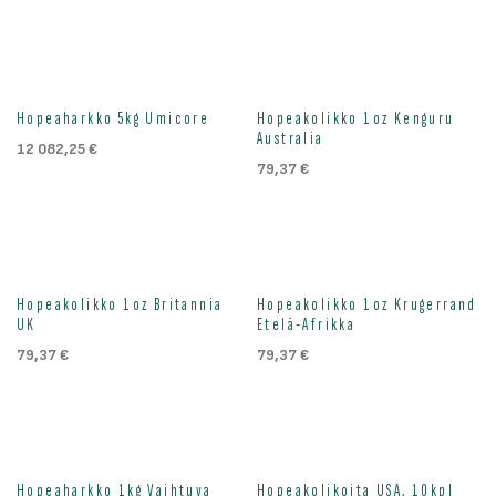
Hopeaharkko 5kg Umicore
Hopeakolikko 1oz Kenguru
Australia
12 082,25
€
79,37
€
Hopeakolikko 1oz Britannia
Hopeakolikko 1oz Krugerrand
UK
Etelä-Afrikka
79,37
€
79,37
€
Hopeaharkko 1kg Vaihtuva
Hopeakolikoita USA, 10kpl