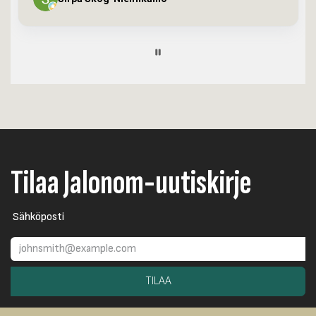
Page
9
of
60
Tilaa Jalonom-uutiskirje
Sähköposti
TILAA