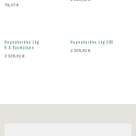
79,37
€
Hopeaharkko 1kg
Hopeaharkko 1kg UBS
K.A.Rasmussen
2 329,91
€
2 329,91
€