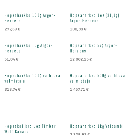
Loppu väliaikaisesti
Loppu väliaikaisesti
Hopeaharkko 100g Argor-
Hopeaharkko 1oz (31,1g)
Heraeus
Argor-Heraeus
277,59
€
100,83
€
Loppu väliaikaisesti
Loppu väliaikaisesti
Hopeaharkko 10g Argor-
Hopeaharkko 5kg Argor-
Heraeus
Heraeus
51,04
€
12 082,25
€
Ei saatavilla
Loppu väliaikaisesti
Hopeaharkko 100g vaihtuva
Hopeaharkko 500g vaihtuva
valmistaja
valmistaja
313,74
€
1 457,71
€
Hopeakolikko 1oz Timber
Hopeaharkko 1kg Valcambi
Wolf Kanada
2 329,91
€