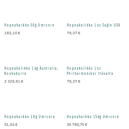
Hopeaharkko 50g Umicore
Hopeakolikko 1oz Eagle USA
163,10
€
79,37
€
Hopeakolikko 1kg Australia,
Hopeakolikko 1oz
Kookaburra
Philharmoniker Itävalta
2 329,91
€
79,37
€
Hopeaharkko 10g Umicore
Hopeaharkko 15kg Umicore
51,04
€
35 780,75
€