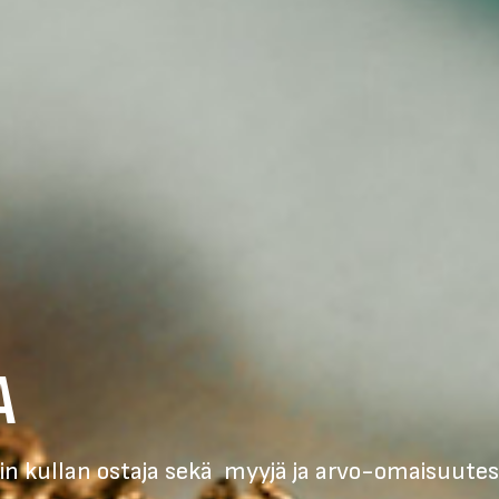
A
n kullan ostaja sekä
myyjä ja arvo-omaisuutesi