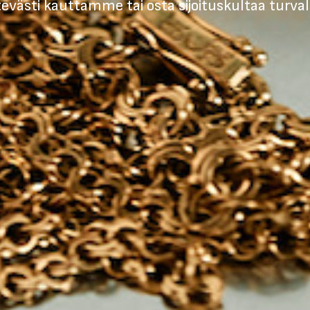
tevästi kauttamme tai osta sijoituskultaa turvall