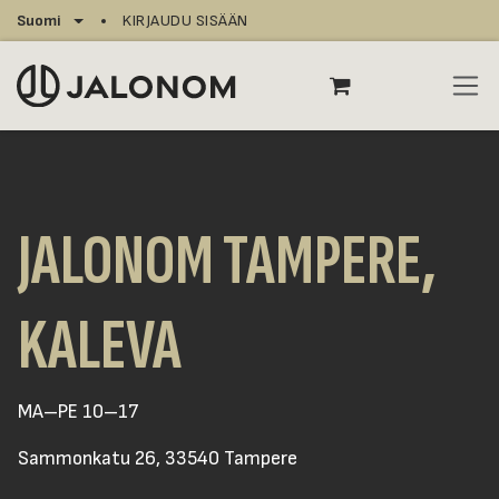
Siirry sisältöön
Suomi
KIRJAUDU SISÄÄN
JALONOM TAMPERE,
KALEVA
MA–PE 10–17
Sammonkatu 26, 33540 Tampere