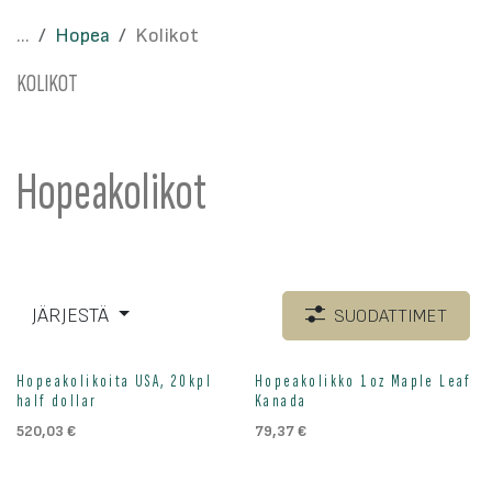
...
Hopea
Kolikot
KOLIKOT
Hopeakolikot
JÄRJESTÄ
SUODATTIMET
Loppu väliaikaisesti
Hopeakolikoita USA, 20kpl
Hopeakolikko 1oz Maple Leaf
half dollar
Kanada
520,03
€
79,37
€