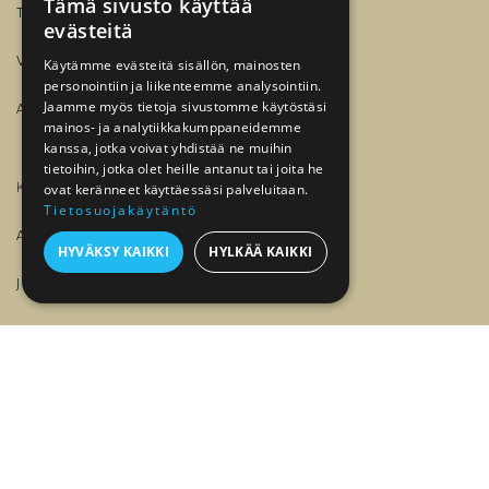
Tämä sivusto käyttää
TALLELOKEROT
evästeitä
VERKKOKAUPPA
Käytämme evästeitä sisällön, mainosten
personointiin ja liikenteemme analysointiin.
Jaamme myös tietoja sivustomme käytöstäsi
ASIOINTIPISTEET
mainos- ja analytiikkakumppaneidemme
kanssa, jotka voivat yhdistää ne muihin
tietoihin, jotka olet heille antanut tai joita he
KULLAN HINTA
ovat keränneet käyttäessäsi palveluitaan.
Tietosuojakäytäntö
ARTIKKELIT JA OPPAAT
HYVÄKSY KAIKKI
HYLKÄÄ KAIKKI
JALONOM
YRITYKSILLE
KIRJAUDU
​
MEILLE TÖIHIN?