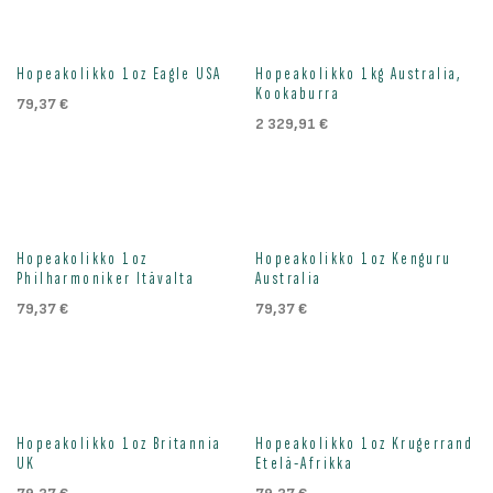
Hopeakolikko 1oz Eagle USA
Hopeakolikko 1kg Australia,
Kookaburra
79,37
€
2 329,91
€
Hopeakolikko 1oz
Hopeakolikko 1oz Kenguru
Philharmoniker Itävalta
Australia
79,37
€
79,37
€
Hopeakolikko 1oz Britannia
Hopeakolikko 1oz Krugerrand
UK
Etelä-Afrikka