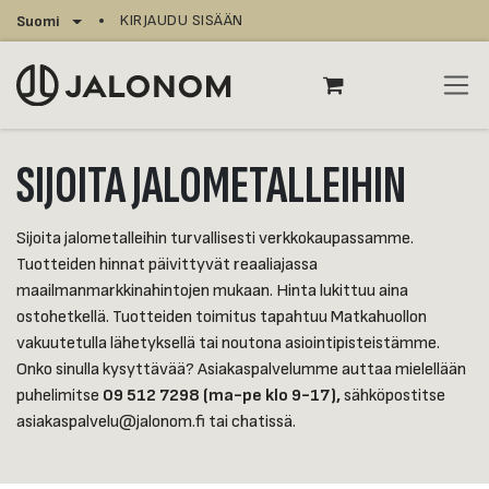
Siirry sisältöön
KIRJAUDU SISÄÄN
Suomi
SIJOITA JALOMETALLEIHIN
Sijoita jalometalleihin turvallisesti verkkokaupassamme.
Tuotteiden hinnat päivittyvät reaaliajassa
maailmanmarkkinahintojen mukaan. Hinta lukittuu aina
ostohetkellä. Tuotteiden toimitus tapahtuu Matkahuollon
vakuutetulla lähetyksellä tai noutona asiointipisteistämme.
Onko sinulla kysyttävää? Asiakaspalvelumme auttaa mielellään
puhelimitse
09 512 7298 (ma-pe klo 9-17),
sähköpostitse
asiakaspalvelu@jalonom.fi tai chatissä.