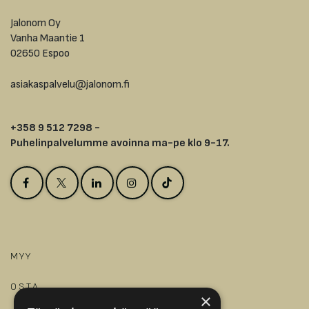
Jalonom Oy
Vanha Maantie 1
02650 Espoo
asiakaspalvelu@jalonom.fi
+358 9 512 7298 -
Puhelinpalvelumme avoinna ma-pe klo 9-17.
MYY
OSTA
×