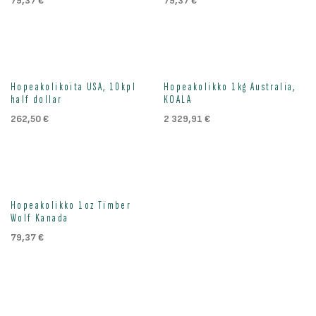
79,37
€
79,37
€
Loppu väliaikaisesti
Hopeakolikoita USA, 10kpl
Hopeakolikko 1kg Australia,
half dollar
KOALA
262,50
€
2 329,91
€
Hopeakolikko 1oz Timber
Wolf Kanada
79,37
€