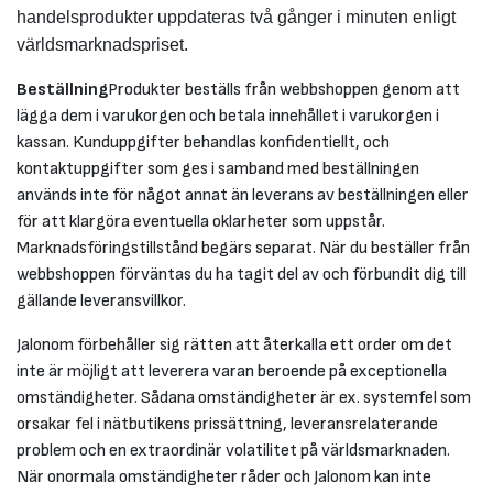
handelsprodukter uppdateras två gånger i minuten enligt
världsmarknadspriset.
Beställning
Produkter beställs från webbshoppen genom att
lägga dem i varukorgen och betala innehållet i varukorgen i
kassan. Kunduppgifter behandlas konfidentiellt, och
kontaktuppgifter som ges i samband med beställningen
används inte för något annat än leverans av beställningen eller
för att klargöra eventuella oklarheter som uppstår.
Marknadsföringstillstånd begärs separat. När du beställer från
webbshoppen förväntas du ha tagit del av och förbundit dig till
gällande leveransvillkor.
Jalonom förbehåller sig rätten att återkalla ett order om det
inte är möjligt att leverera varan beroende på exceptionella
omständigheter. Sådana omständigheter är ex. systemfel som
orsakar fel i nätbutikens prissättning, leveransrelaterande
problem och en extraordinär volatilitet på världsmarknaden.
När onormala omständigheter råder och Jalonom kan inte