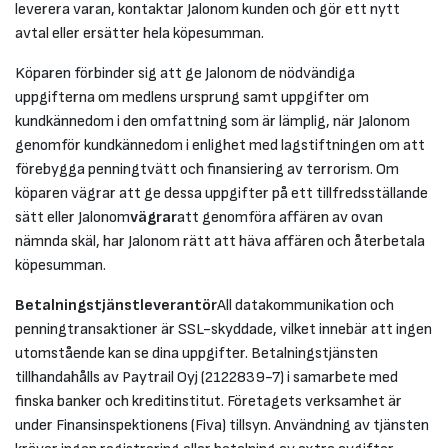
leverera varan, kontaktar Jalonom kunden och gör ett nytt
avtal eller ersätter hela köpesumman.
Köparen förbinder sig att ge Jalonom de nödvändiga
uppgifterna om medlens ursprung samt uppgifter om
kundkännedom i den omfattning som är lämplig, när Jalonom
genomför kundkännedom i enlighet med lagstiftningen om att
förebygga penningtvätt och finansiering av terrorism. Om
köparen vägrar att ge dessa uppgifter på ett tillfredsställande
sätt eller Jalonom
vägrar
att genomföra affären av ovan
nämnda skäl, har Jalonom rätt att häva affären och återbetala
köpesumman.
Betalningstjänstleverantör
All datakommunikation och
penningtransaktioner är SSL-skyddade, vilket innebär att ingen
utomstående kan se dina uppgifter. Betalningstjänsten
tillhandahålls av Paytrail Oyj (2122839-7) i samarbete med
finska banker och kreditinstitut. Företagets verksamhet är
under Finansinspektionens (Fiva) tillsyn. Användning av tjänsten