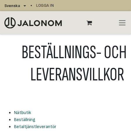
Hoppa till innehåll
LOGGA IN
Svenska
BESTÄLLNINGS- OCH
LEVERANSVILLKOR
Nätbutik
Beställning
Betaltjänstleverantör