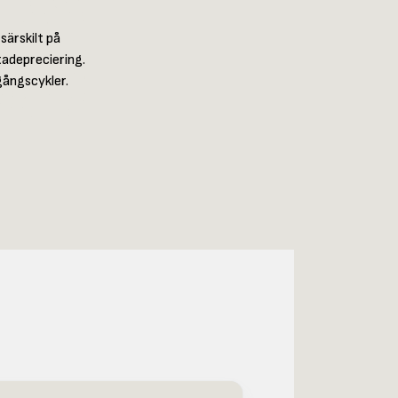
särskilt på
tadepreciering.
gångscykler.