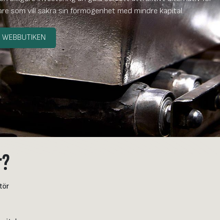
are som vill säkra sin förmögenhet med mindre kapital.
I WEBBUTIKEN
r?
tör