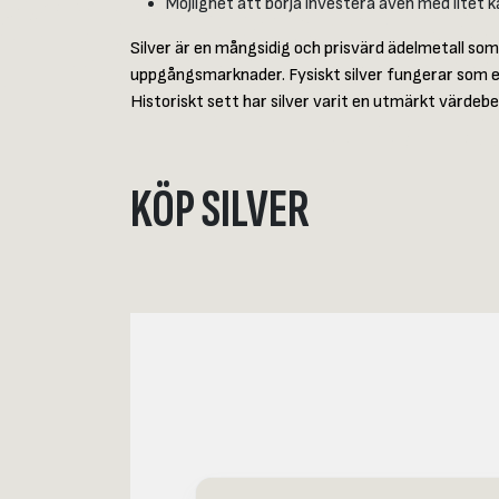
Möjlighet att börja investera även med litet ka
Silver är en mångsidig och prisvärd ädelmetall som 
uppgångsmarknader. Fysiskt silver fungerar som en
Historiskt sett har silver varit en utmärkt värde
KÖP SILVER