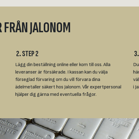
R FRÅN JALONOM
2. STEP 2
3.
Lägg din beställning online eller kom till oss. Alla
Du 
leveranser är försäkrade. I kassan kan du välja
hä
förseglad förvaring om du vill förvara dina
vä
ädelmetaller säkert hos Jalonom. Vår expertpersonal
i 
hjälper dig gärna med eventuella frågor.