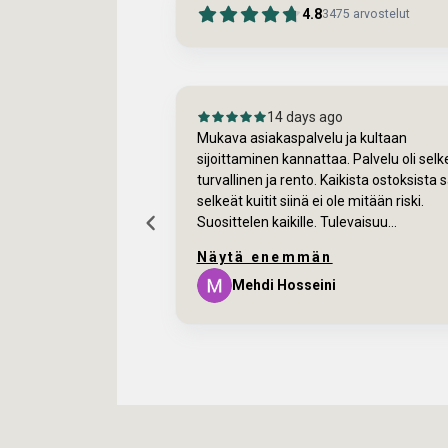
4.8
3475
arvostelut
o
14 days ago
Mukava asiakaspalvelu ja kultaan
sijoittaminen kannattaa. Palvelu oli selk
turvallinen ja rento. Kaikista ostoksista 
selkeät kuitit siinä ei ole mitään riski.
Suosittelen kaikille. Tulevaisuu...
Näytä enemmän
ikallio
Mehdi Hosseini
Page
7
of
60