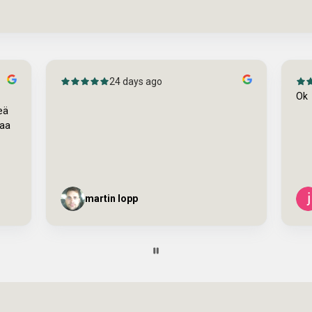
24 days ago
Ok
eä
saa
martin lopp