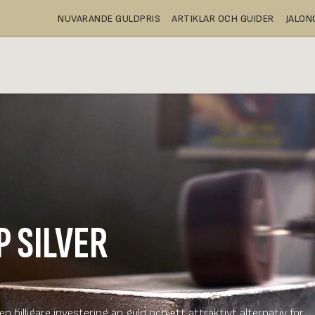
NUVARANDE GULDPRIS
ARTIKLAR OCH GUIDER
JALO
A
KÖPA
BANKFACK
WEBBUTIK
P SILVER
 en billigare investering än guld och ett attraktivt alternativ för