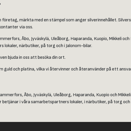
r
ch företag, märkta med en stämpel som anger silverinnehållet. Silver
ontanter via oss.
Tammerfors, Åbo, Jyväskylä, Uleåborg, Haparanda, Kuopio, Mikkeli och 
 lokaler, närbutiker, på torg och i Jalonom-bilar.
en bjuda in oss att besöka din ort.
 guld och platina, vilka vi återvinner och återanvänder på ett ansvar
Tammerfors, Åbo, Jyväskylä, Uleåborg, Haparanda, Kuopio och Mikkeli
 betjänar i våra samarbetspartners lokaler, i närbutiker, på torg och 