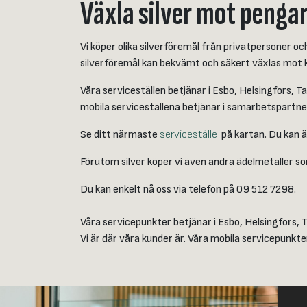
Växla silver mot penga
Vi köper olika silverföremål från privatpersoner o
silverföremål kan bekvämt och säkert växlas mot k
Våra serviceställen betjänar i Esbo, Helsingfors, 
mobila serviceställena betjänar i samarbetspartners
Se ditt närmaste
serviceställe
på kartan. Du kan äv
Förutom silver köper vi även andra ädelmetaller som
Du kan enkelt nå oss via telefon på 09 512 7298.
Våra servicepunkter betjänar i Esbo, Helsingfors, 
Vi är där våra kunder är. Våra mobila servicepunkter