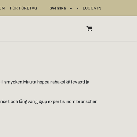
NOM
FÖR FÖRETAG
LOGGA IN
Svenska
SERVICEPUNKTER
or till smycken.Muuta hopea rahaksi kätevästi ja
priset och långvarig djup expertis inom branschen.