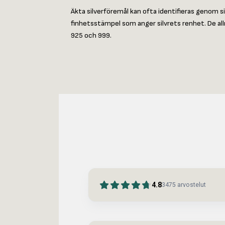
Äkta silverföremål kan ofta identifieras genom s
finhetsstämpel som anger silvrets renhet. De al
925 och 999.
4.8
3475
arvostelut