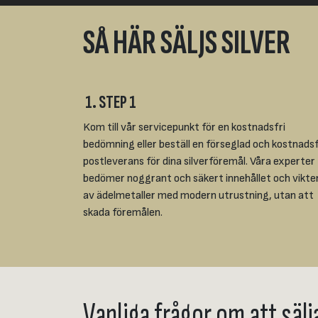
SÅ HÄR SÄLJS SILVER
1. STEP 1
Kom till vår servicepunkt för en kostnadsfri
bedömning eller beställ en förseglad och kostnadsf
postleverans för dina silverföremål. Våra experter
bedömer noggrant och säkert innehållet och vikte
av ädelmetaller med modern utrustning, utan att
skada föremålen.
Vanliga frågor om att sälja