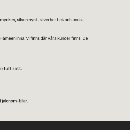
smycken, silvermynt, silverbestick och andra
Hämeenlinna. Vi finns där våra kunder finns. De
sfullt sätt.
.
i Jalonom-bilar.