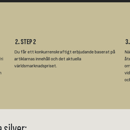
2. STEP 2
3.
Du får ett konkurrenskraftigt erbjudande baserat på
Nä
ri
artiklarnas innehåll och det aktuella
åt
världsmarknadspriset.
ome
n
vi
oc
 silver: