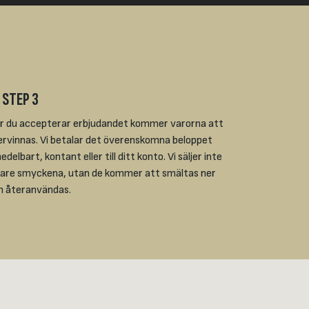
 STEP 3
r du accepterar erbjudandet kommer varorna att
ervinnas. Vi betalar det överenskomna beloppet
delbart, kontant eller till ditt konto. Vi säljer inte
dare smyckena, utan de kommer att smältas ner
h återanvändas.