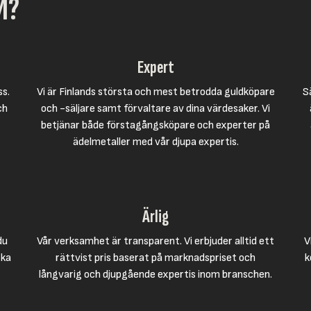
M?
Expert
ss.
Vi är Finlands största och mest betrodda guldköpare
S
ch
och -säljare samt förvaltare av dina värdesaker. Vi
betjänar både förstagångsköpare och experter på
ädelmetaller med vår djupa expertis.
Ärlig
du
Vår verksamhet är transparent. Vi erbjuder alltid ett
V
cka
rättvist pris baserat på marknadspriset och
k
långvarig och djupgående expertis inom branschen.