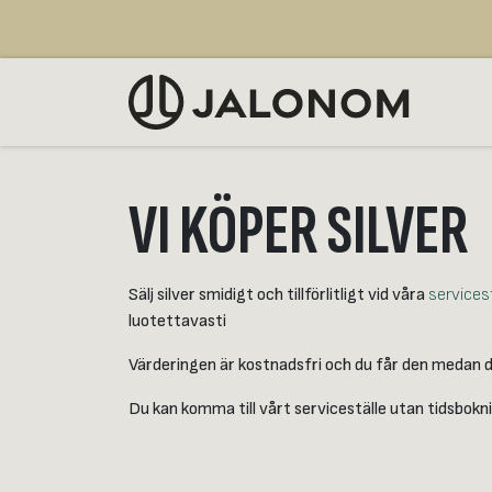
Hoppa till innehåll
SÄLJ
VI KÖPER SILVER
Sälj silver smidigt och tillförlitligt vid våra
services
luotettavasti
Värderingen är kostnadsfri och du får den medan du
Du kan komma till vårt serviceställe utan tidsbokn