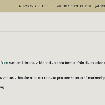
NUVARANDE GULDPRIS
ARTIKLAR OCH GUIDER
JALO
A
KÖPA
BANKFACK
WEBBUTIK
tällen
runt om i Finland. Vi köper silver i alla former, från silvertack
 väntar. Vi betalar alltid ett rättvist pris som baseras på marknads
ing.