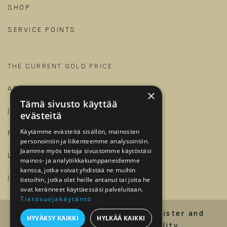
SHOP
SERVICE POINTS
THE CURRENT GOLD PRICE
ARTICLES AND GUIDES
×
Tämä sivusto käyttää
JALONOM
evästeitä
Käytämme evästeitä sisällön, mainosten
FOR BUSINESSES
personointiin ja liikenteemme analysointiin.
Jaamme myös tietoja sivustomme käytöstäsi
LOG IN
mainos- ja analytiikkakumppaneidemme
kanssa, jotka voivat yhdistää ne muihin
​
JOIN OUR TEAM?
tietoihin, jotka olet heille antanut tai joita he
ovat keränneet käyttäessäsi palveluitaan.
Tietosuojakäytäntö
Order and delivery terms
Register and
HYVÄKSY KAIKKI
HYLKÄÄ KAIKKI
privacy policy
Accessibility