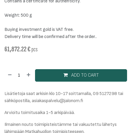
Contains a certificate for authenticity.
Weight: 500 g
Buying investment gold is VAT free.
Delivery time will be confirmed after the order..
61,872.22
€
pcs
ADD TO CART
Lisätietoja saat arkisin klo 10-17 soittamalla, 09 5127298 tai
sähköpostilla, asiakaspalvelu@jalonom.fi
Arvioitu toimitusaika 1-5 arkipäivää.
Ilmainen nouto toimipisteistämme tai vakuutettu lähetys
lähimpään Matkahuollon toimipisteeseen.