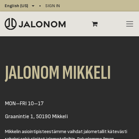
Skip to Content
English (US)
SIGN IN
JALONOM MIKKELI
MON–FRI 10–17
Graanintie 1, 50190 Mikkeli
Mikkelin asiointipisteestämme vaihdat jalometallit kätevästi