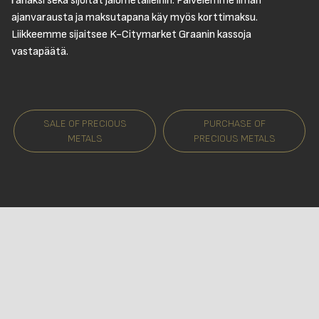
rahaksi sekä sijoitat jalometalleihin. Palvelemme ilman
ajanvarausta ja maksutapana käy myös korttimaksu.
Liikkeemme sijaitsee K-Citymarket Graanin kassoja
vastapäätä.
SALE OF PRECIOUS
PURCHASE OF
METALS
PRECIOUS METALS