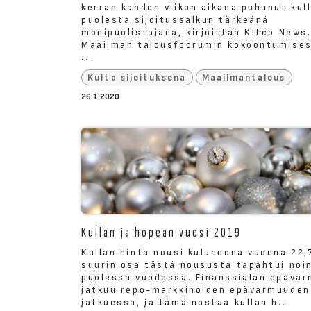
kerran kahden viikon aikana puhunut kul
puolesta sijoitussalkun tärkeänä
monipuolistajana, kirjoittaa Kitco News
Maailman talousfoorumin kokoontumise
...
Kulta sijoituksena
Maailmantalous
26.1.2020
Kullan ja hopean vuosi 2019
Kullan hinta nousi kuluneena vuonna 22,
suurin osa tästä noususta tapahtui noi
puolessa vuodessa. Finanssialan epäva
jatkuu repo-markkinoiden epävarmuuden
jatkuessa, ja tämä nostaa kullan h...