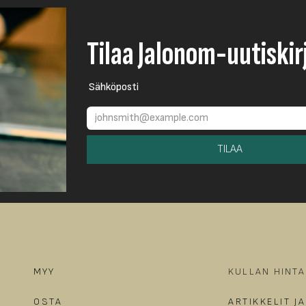
Tilaa Jalonom-uutiskir
Sähköposti
TILAA
MYY
KULLAN HINTA
OSTA
ARTIKKELIT J