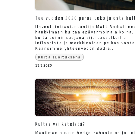
Tee vuoden 2020 paras teko ja osta kul
IInvestointiasiantuntija Matt Badiali n
hankkimaan kultaa epävarmoina aikoina, 
kulta toimii suojana sijoitussalkuille
inflaatiota ja markkinoiden pelkoa vast
Käänsimme yhteenvedon Badia...
Kulta sijoituksena
13.3.2020
Kultaa vai käteistä?
Maailman suurin hedge-rahasto on jo to