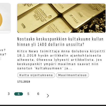
Nostaako keskuspankkien kultakuume kullan
hinnan yli 1400 dollariin unssilta?
us?
Kitco News toimittaja Anna Golubova kirjoitti
ina?
18.1.2018 hyvän artikkelin ajankohtaisesta
t
aiheesta. Oheessa lyhyesti artikkelista. Jos
keskuspankit ympäri maailman saavat niin
sanotun ¨kultakuumeen¨ ja...
Kulta sijoituksena
Maailmantalous
17.1.2019
…
3
4
5
6