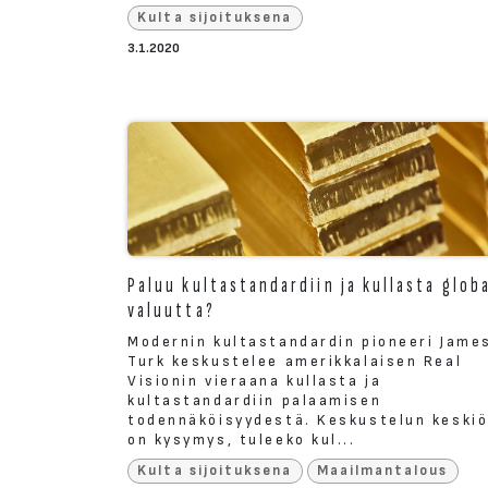
Kulta sijoituksena
3.1.2020
Paluu kultastandardiin ja kullasta globa
valuutta?
Modernin kultastandardin pioneeri Jame
Turk keskustelee amerikkalaisen Real
Visionin vieraana kullasta ja
kultastandardiin palaamisen
todennäköisyydestä. Keskustelun keski
on kysymys, tuleeko kul...
Kulta sijoituksena
Maailmantalous