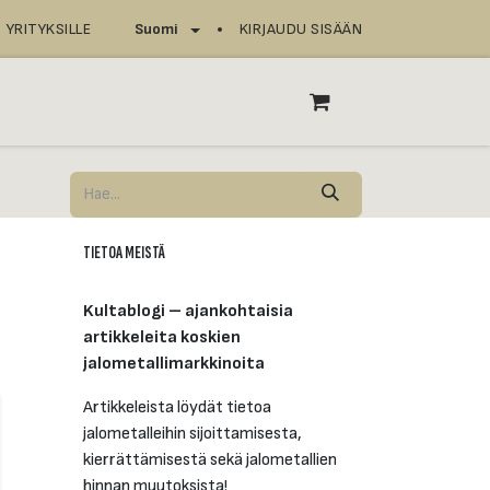
YRITYKSILLE
KIRJAUDU SISÄÄN
Suomi
T
ASIOINTIPISTEET
TIETOA MEISTÄ
Kultablogi – ajankohtaisia
artikkeleita koskien
jalometallimarkkinoita
Artikkeleista löydät tietoa
jalometalleihin sijoittamisesta,
kierrättämisestä sekä jalometallien
hinnan muutoksista!