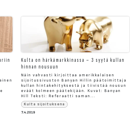
ariin
Kulta on härkämarkkinassa – 3 syytä kullan
hinnan nousuun
Näin vahvasti kirjoittaa amerikkalaisen
ainen
sijoitussivuston Banyan Hillin päätoimittaja
kullan hintakehityksestä ja tiivistää nousun
me
eväät kolmeen päätekijään. Kuvat: Banyan
Hill Teksti: Referaatti saman...
Kulta sijoituksena
7.4.2019