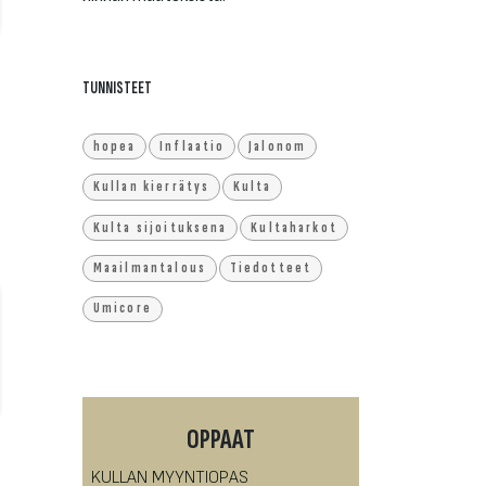
TUNNISTEET
hopea
Inflaatio
Jalonom
Kullan kierrätys
Kulta
Kulta sijoituksena
Kultaharkot
Maailmantalous
Tiedotteet
Umicore
OPPAAT
KULLAN MYYNTIOPAS