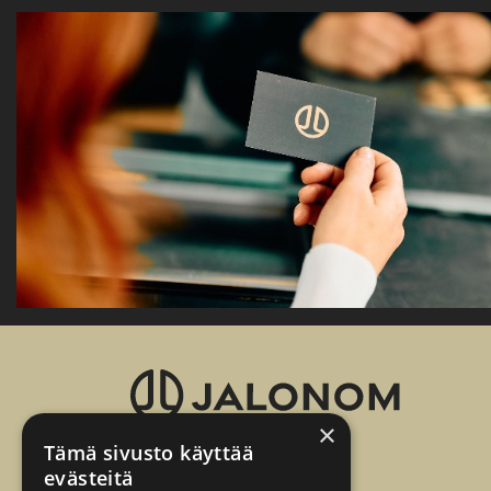
×
Tämä sivusto käyttää
Jalonom Oy
evästeitä
Vanha Maantie 1