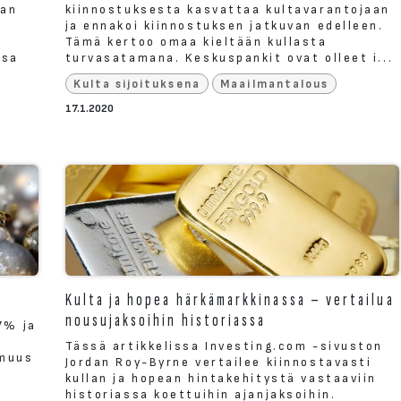
lan
kiinnostuksesta kasvattaa kultavarantojaan
ja ennakoi kiinnostuksen jatkuvan edelleen.
.
Tämä kertoo omaa kieltään kullasta
ssa
turvasatamana. Keskuspankit ovat olleet i...
Kulta sijoituksena
Maailmantalous
17.1.2020
Kulta ja hopea härkämarkkinassa – vertailua
nousujaksoihin historiassa
7% ja
n
Tässä artikkelissa Investing.com -sivuston
rmuus
Jordan Roy-Byrne vertailee kiinnostavasti
kullan ja hopean hintakehitystä vastaaviin
historiassa koettuihin ajanjaksoihin.