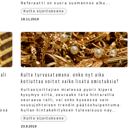
Referaatti on suora suomennos alku...
Kulta sijoituksena
18.11.2019
ali
Kulta turvasatamana: onko nyt aika
kotiuttaa voitot vaiko lisätä omistuksia?
s
Kultasijoittajien mielessä pyörii kiperä
kysymys siitä, seuraako tätä hintarallia
seuraava ralli, vai onko kyseessä vain
nousujohtoisen trendin päätöshuipentuma.
össä
Kullan hintakehityksen tulevaisuus näy...
Kulta sijoituksena
23.9.2019