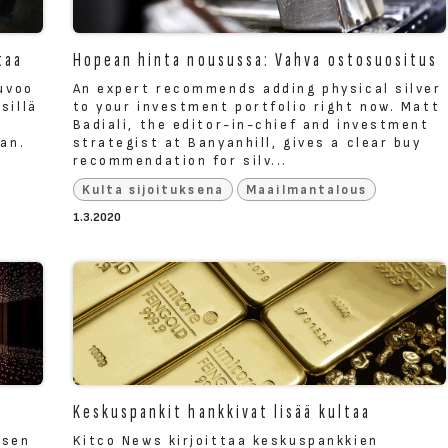
taa
Hopean hinta nousussa: Vahva ostosuositus
euvoo
An expert recommends adding physical silver
sillä
to your investment portfolio right now. Matt
Badiali, the editor-in-chief and investment
aan.
strategist at Banyanhill, gives a clear buy
recommendation for silv...
Kulta sijoituksena
Maailmantalous
1.3.2020
Keskuspankit hankkivat lisää kultaa
isen
Kitco News kirjoittaa keskuspankkien