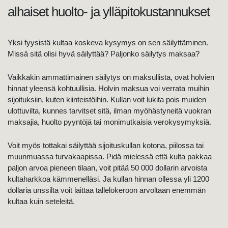
alhaiset huolto- ja ylläpitokustannukset
Yksi fyysistä kultaa koskeva kysymys on sen säilyttäminen.
Missä sitä olisi hyvä säilyttää? Paljonko säilytys maksaa?
Vaikkakin ammattimainen säilytys on maksullista, ovat holvien
hinnat yleensä kohtuullisia. Holvin maksua voi verrata muihin
sijoituksiin, kuten kiinteistöihin. Kullan voit lukita pois muiden
ulottuvilta, kunnes tarvitset sitä, ilman myöhästyneitä vuokran
maksajia, huolto pyyntöjä tai monimutkaisia verokysymyksiä.
Voit myös tottakai säilyttää sijoituskullan kotona, piilossa tai
muunmuassa turvakaapissa. Pidä mielessä että kulta pakkaa
paljon arvoa pieneen tilaan, voit pitää 50 000 dollarin arvoista
kultaharkkoa kämmenelläsi. Ja kullan hinnan ollessa yli 1200
dollaria unssilta voit laittaa tallelokeroon arvoltaan enemmän
kultaa kuin seteleitä.