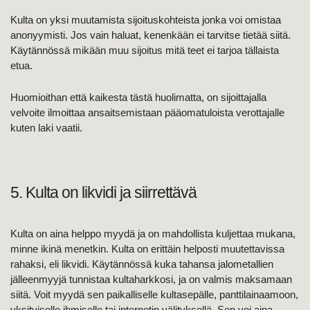
Kulta on yksi muutamista sijoituskohteista jonka voi omistaa
anonyymisti. Jos vain haluat, kenenkään ei tarvitse tietää siitä.
Käytännössä mikään muu sijoitus mitä teet ei tarjoa tällaista
etua.
Huomioithan että kaikesta tästä huolimatta, on sijoittajalla
velvoite ilmoittaa ansaitsemistaan pääomatuloista verottajalle
kuten laki vaatii.
5. Kulta on likvidi ja siirrettävä
Kulta on aina helppo myydä ja on mahdollista kuljettaa mukana,
minne ikinä menetkin. Kulta on erittäin helposti muutettavissa
rahaksi, eli likvidi. Käytännössä kuka tahansa jalometallien
jälleenmyyjä tunnistaa kultaharkkosi, ja on valmis maksamaan
siitä. Voit myydä sen paikalliselle kultasepälle, panttilainaamoon,
yksityiselle ihmiselle tai internetin välityksellä. Sen voi aina