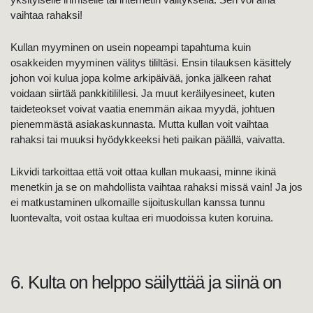
vaihtaa rahaksi!
Kullan myyminen on usein nopeampi tapahtuma kuin
osakkeiden myyminen välitys tililtäsi. Ensin tilauksen käsittely
johon voi kulua jopa kolme arkipäivää, jonka jälkeen rahat
voidaan siirtää pankkitilillesi. Ja muut keräilyesineet, kuten
taideteokset voivat vaatia enemmän aikaa myydä, johtuen
pienemmästä asiakaskunnasta. Mutta kullan voit vaihtaa
rahaksi tai muuksi hyödykkeeksi heti paikan päällä, vaivatta.
Likvidi tarkoittaa että voit ottaa kullan mukaasi, minne ikinä
menetkin ja se on mahdollista vaihtaa rahaksi missä vain! Ja jos
ei matkustaminen ulkomaille sijoituskullan kanssa tunnu
luontevalta, voit ostaa kultaa eri muodoissa kuten koruina.
6. Kulta on helppo säilyttää ja siinä on