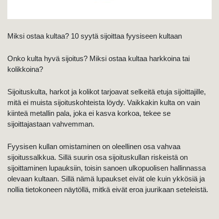
Miksi ostaa kultaa? 10 syytä sijoittaa fyysiseen kultaan
Onko kulta hyvä sijoitus? Miksi ostaa kultaa harkkoina tai
kolikkoina?
Sijoituskulta, harkot ja kolikot tarjoavat selkeitä etuja sijoittajille,
mitä ei muista sijoituskohteista löydy. Vaikkakin kulta on vain
kiinteä metallin pala, joka ei kasva korkoa, tekee se
sijoittajastaan vahvemman.
Fyysisen kullan omistaminen on oleellinen osa vahvaa
sijoitussalkkua. Sillä suurin osa sijoituskullan riskeistä on
sijoittaminen lupauksiin, toisin sanoen ulkopuolisen hallinnassa
olevaan kultaan. Sillä nämä lupaukset eivät ole kuin ykkösiä ja
nollia tietokoneen näytöllä, mitkä eivät eroa juurikaan seteleistä.