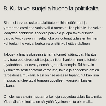
8. Kulta voi suojella huonolta politiikalta
Sinun ei tarvitse uskoa salaliittoteorioihin tietääksesi ja
ymmärtääksesi että vatiot välillä menevät liian pitkälle. He voivat
jäädyttää pankkitilit, säädellä palkkoja ja jopa takavarikoida
varoja. Voit kysyä ihmiseltä, joka on joutunut tällaisten toimien
kohteeksi, he voivat kertoa varoitettiinko heitä etukäteen.
Talous- ja finanssikriiseissä nämä toimet lisääntyvät. Hallitus
tarvitsee epätoivoisesti tuloja, ja niiden hankkiminen ja toimien
täytäntöönpanot ovat yleensä agressiivisempia. Tai he vain
yksinkertaisesti säätävät verotusta, lakeja ja säädöksiä omien
tarpeidensa mukaan. Näin on itse asiassa tapahtunut kaikissa
maissa, ja tulee tapahtumaan uudelleen, varsinkin kriisien
aikana.
On olemassa vain muutamia keinoja suojautua tällaisilta toimilta.
Yksi näistä keinoista on säilyttää fyysinen kulta ulkomailla.