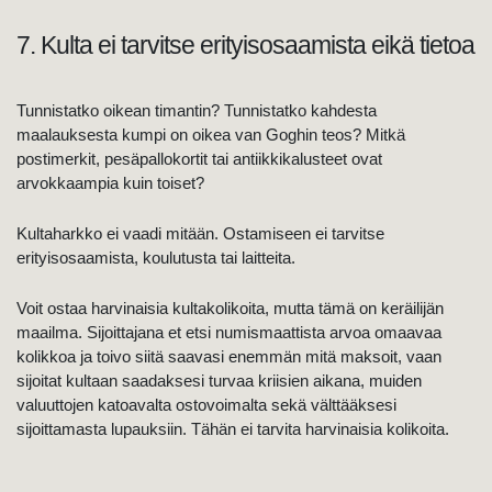
7. Kulta ei tarvitse erityisosaamista eikä tietoa
Tunnistatko oikean timantin? Tunnistatko kahdesta
maalauksesta kumpi on oikea van Goghin teos? Mitkä
postimerkit, pesäpallokortit tai antiikkikalusteet ovat
arvokkaampia kuin toiset?
Kultaharkko ei vaadi mitään. Ostamiseen ei tarvitse
erityisosaamista, koulutusta tai laitteita.
Voit ostaa harvinaisia kultakolikoita, mutta tämä on keräilijän
maailma. Sijoittajana et etsi numismaattista arvoa omaavaa
kolikkoa ja toivo siitä saavasi enemmän mitä maksoit, vaan
sijoitat kultaan saadaksesi turvaa kriisien aikana, muiden
valuuttojen katoavalta ostovoimalta sekä välttääksesi
sijoittamasta lupauksiin. Tähän ei tarvita harvinaisia kolikoita.