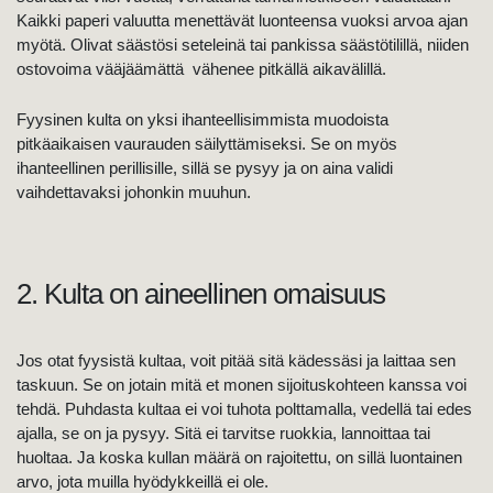
Kaikki paperi valuutta menettävät luonteensa vuoksi arvoa ajan
myötä. Olivat säästösi seteleinä tai pankissa säästötilillä, niiden
ostovoima vääjäämättä vähenee pitkällä aikavälillä.
Fyysinen kulta on yksi ihanteellisimmista muodoista
pitkäaikaisen vaurauden säilyttämiseksi. Se on myös
ihanteellinen perillisille, sillä se pysyy ja on aina validi
vaihdettavaksi johonkin muuhun.
2. Kulta on aineellinen omaisuus
Jos otat fyysistä kultaa, voit pitää sitä kädessäsi ja laittaa sen
taskuun. Se on jotain mitä et monen sijoituskohteen kanssa voi
tehdä. Puhdasta kultaa ei voi tuhota polttamalla, vedellä tai edes
ajalla, se on ja pysyy. Sitä ei tarvitse ruokkia, lannoittaa tai
huoltaa. Ja koska kullan määrä on rajoitettu, on sillä luontainen
arvo, jota muilla hyödykkeillä ei ole.