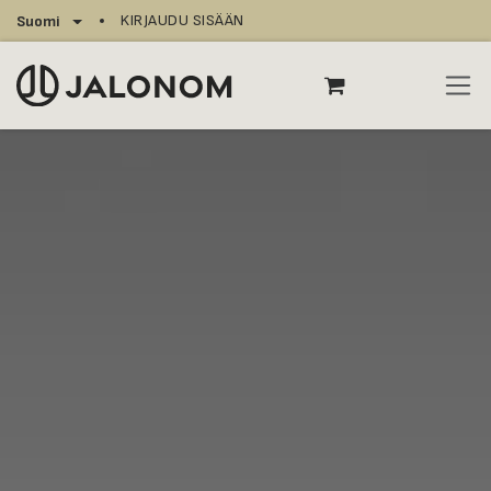
Siirry sisältöön
KIRJAUDU SISÄÄN
Suomi