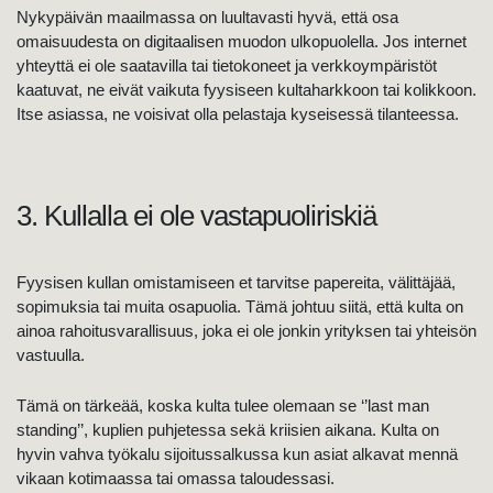
Nykypäivän maailmassa on luultavasti hyvä, että osa
omaisuudesta on digitaalisen muodon ulkopuolella. Jos internet
yhteyttä ei ole saatavilla tai tietokoneet ja verkkoympäristöt
kaatuvat, ne eivät vaikuta fyysiseen kultaharkkoon tai kolikkoon.
Itse asiassa, ne voisivat olla pelastaja kyseisessä tilanteessa.
3. Kullalla ei ole vastapuoliriskiä
Fyysisen kullan omistamiseen et tarvitse papereita, välittäjää,
sopimuksia tai muita osapuolia. Tämä johtuu siitä, että kulta on
ainoa rahoitusvarallisuus, joka ei ole jonkin yrityksen tai yhteisön
vastuulla.
Tämä on tärkeää, koska kulta tulee olemaan se ‘’last man
standing’’, kuplien puhjetessa sekä kriisien aikana. Kulta on
hyvin vahva työkalu sijoitussalkussa kun asiat alkavat mennä
vikaan kotimaassa tai omassa taloudessasi.