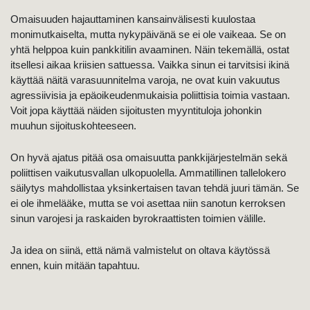
Omaisuuden hajauttaminen kansainvälisesti kuulostaa
monimutkaiselta, mutta nykypäivänä se ei ole vaikeaa. Se on
yhtä helppoa kuin pankkitilin avaaminen. Näin tekemällä, ostat
itsellesi aikaa kriisien sattuessa. Vaikka sinun ei tarvitsisi ikinä
käyttää näitä varasuunnitelma varoja, ne ovat kuin vakuutus
agressiivisia ja epäoikeudenmukaisia poliittisia toimia vastaan.
Voit jopa käyttää näiden sijoitusten myyntituloja johonkin
muuhun sijoituskohteeseen.
On hyvä ajatus pitää osa omaisuutta pankkijärjestelmän sekä
poliittisen vaikutusvallan ulkopuolella. Ammatillinen tallelokero
säilytys mahdollistaa yksinkertaisen tavan tehdä juuri tämän. Se
ei ole ihmelääke, mutta se voi asettaa niin sanotun kerroksen
sinun varojesi ja raskaiden byrokraattisten toimien välille.
Ja idea on siinä, että nämä valmistelut on oltava käytössä
ennen, kuin mitään tapahtuu.