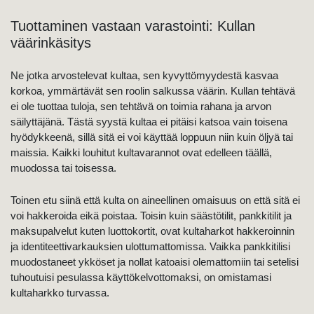
Tuottaminen vastaan varastointi: Kullan
väärinkäsitys
Ne jotka arvostelevat kultaa, sen kyvyttömyydestä kasvaa
korkoa, ymmärtävät sen roolin salkussa väärin. Kullan tehtävä
ei ole tuottaa tuloja, sen tehtävä on toimia rahana ja arvon
säilyttäjänä. Tästä syystä kultaa ei pitäisi katsoa vain toisena
hyödykkeenä, sillä sitä ei voi käyttää loppuun niin kuin öljyä tai
maissia. Kaikki louhitut kultavarannot ovat edelleen täällä,
muodossa tai toisessa.
Toinen etu siinä että kulta on aineellinen omaisuus on että sitä ei
voi hakkeroida eikä poistaa. Toisin kuin säästötilit, pankkitilit ja
maksupalvelut kuten luottokortit, ovat kultaharkot hakkeroinnin
ja identiteettivarkauksien ulottumattomissa. Vaikka pankkitilisi
muodostaneet ykköset ja nollat katoaisi olemattomiin tai setelisi
tuhoutuisi pesulassa käyttökelvottomaksi, on omistamasi
kultaharkko turvassa.