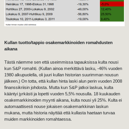
Kullan tuotto/tappio osakemarkkinoiden romahdusten
aikana
Tästä näemme sen että useimmissa tapauksissa kulta nousi
kun S&P romahti. (Kullan ainoa merkittävä lasku, -46% vuoden
1980 alkupuolella, oli juuri kullan historian suurimman nousun
jälkeen.) On totta, että kullan hinta laski alun perin vuoden 2008
finanssikriisin johdosta. Mutta kun S&P jatkoi laskua, kulta
kääntyi jyrkästi ja lopetti vuoden 5,5% nousulla. 18 kuukauden
osakemarkkinoiden myynti aikana, kulta nousi yli 25%. Kulta ei
automaattisesti nouse jokaisen osakemarkkinan laskun
mukana, mutta historia näyttää että kullasta haetaan turvaa
muiden markkinoiden romahtaessa.