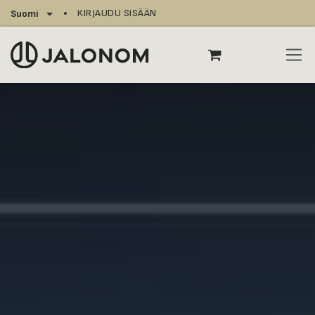
Siirry sisältöön
KIRJAUDU SISÄÄN
Suomi