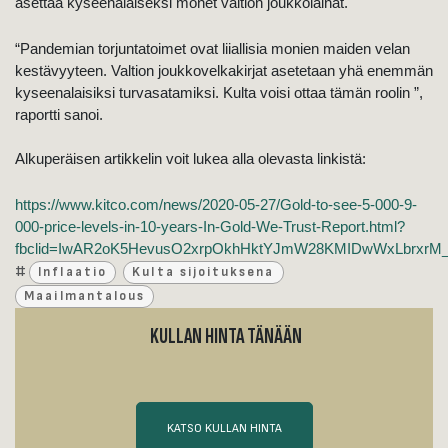
asettaa kyseenalaiseksi monet valtion joukkolainat.
“Pandemian torjuntatoimet ovat liiallisia monien maiden velan
kestävyyteen. Valtion joukkovelkakirjat asetetaan yhä enemmän
kyseenalaisiksi turvasatamiksi. Kulta voisi ottaa tämän roolin ”,
raportti sanoi.
Alkuperäisen artikkelin voit lukea alla olevasta linkistä:
https://www.kitco.com/news/2020-05-27/Gold-to-see-5-000-9-
000-price-levels-in-10-years-In-Gold-We-Trust-Report.html?
fbclid=IwAR2oK5HevusO2xrpOkhHktYJmW28KMIDwWxLbrxrM
#
Inflaatio
Kulta sijoituksena
Maailmantalous
KULLAN HINTA TÄNÄÄN
KATSO KULLAN HINTA