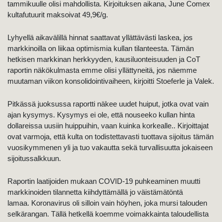
tammikuulle olisi mahdollista. Kirjoituksen aikana, June Comex
kultafutuurit maksoivat 49,9€/g.
Lyhyellä aikavälillä hinnat saattavat yllättävästi laskea, jos
markkinoilla on liikaa optimismia kullan tilanteesta. Tämän
hetkisen markkinan herkkyyden, kausiluonteisuuden ja CoT
raportin näkökulmasta emme olisi yllättyneitä, jos näemme
muutaman viikon konsolidointivaiheen, kirjoitti Stoeferle ja Valek.
Pitkässä juoksussa raportti näkee uudet huiput, jotka ovat vain
ajan kysymys. Kysymys ei ole, että nouseeko kullan hinta
dollareissa uusiin huippuihin, vaan kuinka korkealle.. Kirjoittajat
ovat varmoja, että kulta on todistettavasti tuottava sijoitus tämän
vuosikymmenen yli ja tuo vakautta sekä turvallisuutta jokaiseen
sijoitussalkkuun.
Raportin laatijoiden mukaan COVID-19 puhkeaminen muutti
markkinoiden tilannetta kiihdyttämällä jo väistämätöntä
lamaa. Koronavirus oli silloin vain höyhen, joka mursi talouden
selkärangan. Tällä hetkellä koemme voimakkainta taloudellista