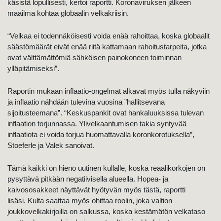
käsistä lopullisesti, kertoi raportti. Koronaviruksen jälkeen
maailma kohtaa globaalin velkakriisin.
“Velkaa ei todennäköisesti voida enää rahoittaa, koska globaalit
säästömäärät eivät enää riitä kattamaan rahoitustarpeita, jotka
ovat välttämättömiä sähköisen painokoneen toiminnan
ylläpitämiseksi”.
Raportin mukaan inflaatio-ongelmat alkavat myös tulla näkyviin
ja inflaatio nähdään tulevina vuosina ”hallitsevana
sijoitusteemana”. “Keskuspankit ovat hankaluuksissa tulevan
inflaation torjunnassa. Ylivelkaantumisen takia syntyvää
inflaatiota ei voida torjua huomattavalla koronkorotuksella”,
Stoeferle ja Valek sanoivat.
Tämä kaikki on hieno uutinen kullalle, koska reaalikorkojen on
pysyttävä pitkään negatiivisella alueella. Hopea- ja
kaivososakkeet näyttävät hyötyvän myös tästä, raportti
lisäsi. Kulta saattaa myös ohittaa roolin, joka valtion
joukkovelkakirjoilla on salkussa, koska kestämätön velkataso