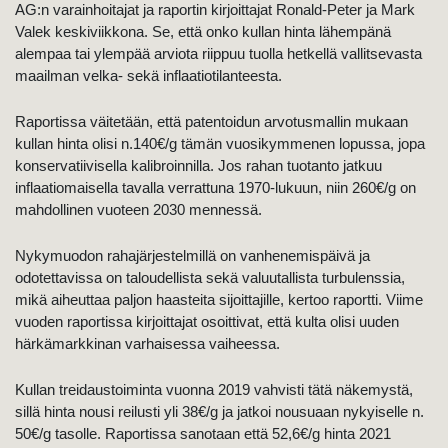
AG:n varainhoitajat ja raportin kirjoittajat Ronald-Peter ja Mark
Valek keskiviikkona. Se, että onko kullan hinta lähempänä
alempaa tai ylempää arviota riippuu tuolla hetkellä vallitsevasta
maailman velka- sekä inflaatiotilanteesta.
Raportissa väitetään, että patentoidun arvotusmallin mukaan
kullan hinta olisi n.140€/g tämän vuosikymmenen lopussa, jopa
konservatiivisella kalibroinnilla. Jos rahan tuotanto jatkuu
inflaatiomaisella tavalla verrattuna 1970-lukuun, niin 260€/g on
mahdollinen vuoteen 2030 mennessä.
Nykymuodon rahajärjestelmillä on vanhenemispäivä ja
odotettavissa on taloudellista sekä valuutallista turbulenssia,
mikä aiheuttaa paljon haasteita sijoittajille, kertoo raportti. Viime
vuoden raportissa kirjoittajat osoittivat, että kulta olisi uuden
härkämarkkinan varhaisessa vaiheessa.
Kullan treidaustoiminta vuonna 2019 vahvisti tätä näkemystä,
sillä hinta nousi reilusti yli 38€/g ja jatkoi nousuaan nykyiselle n.
50€/g tasolle. Raportissa sanotaan että 52,6€/g hinta 2021