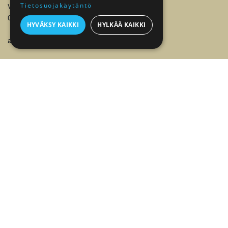
Tietosuojakäytäntö
Vanha Maantie 1
02650 Espoo
HYVÄKSY KAIKKI
HYLKÄÄ KAIKKI
asiakaspalvelu@jalonom.fi
+358 9 512 7298 -
Puhelinpalvelumme avoinna ma-pe klo 9-17.
MYY
OSTA
TALLELOKEROT