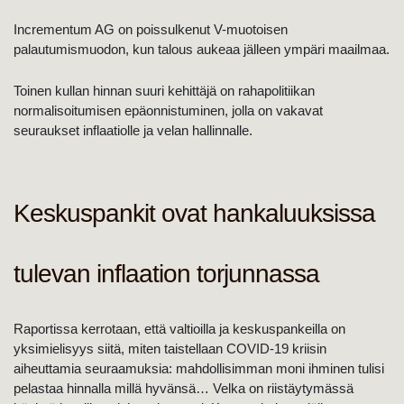
Incrementum AG on poissulkenut V-muotoisen
palautumismuodon, kun talous aukeaa jälleen ympäri maailmaa.
Toinen kullan hinnan suuri kehittäjä on rahapolitiikan
normalisoitumisen epäonnistuminen, jolla on vakavat
seuraukset inflaatiolle ja velan hallinnalle.
Keskuspankit ovat hankaluuksissa
tulevan inflaation torjunnassa
Raportissa kerrotaan, että valtioilla ja keskuspankeilla on
yksimielisyys siitä, miten taistellaan COVID-19 kriisin
aiheuttamia seuraamuksia: mahdollisimman moni ihminen tulisi
pelastaa hinnalla millä hyvänsä… Velka on riistäytymässä