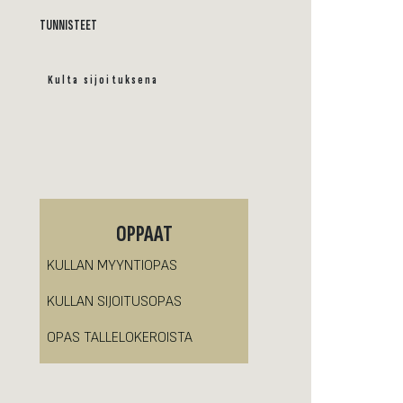
TUNNISTEET
Kulta sijoituksena
OPPAAT
KULLAN MYYNTIOPAS
KULLAN SIJOITUSOPAS
OPAS TALLELOKEROISTA