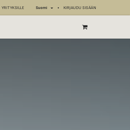
YRITYKSILLE
KIRJAUDU SISÄÄN
Suomi
T
ASIOINTIPISTEET