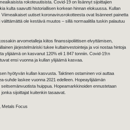
eaikaisista rokoteuutisista. Covid-19 on lisännyt sijoittajien
takia kulta saavutti historiallisen korkean hinnan elokuussa. Kullan
iimeaikaiset uutiset koronavirusrokotteesta ovat lisänneet painetta
välttämättä ole kestävä muutos – sillä normaalitila tuskin palautuu
ssakin arvometalleja kiitos finanssipoliittisen elvyttämisen,
ällainen järjestelmäriski tukee kultainvestointeja ja voi nostaa hintoja
ta ylijäämä on kasvanut 120% eli 1 847 tonniin. Covid-19:n
tuvat ensi vuonna ja kullan ylijäämä kasvaa.
sen hyötyvän kullan kasvusta. Taktinen ostaminen voi auttaa
opea-suhde laskee vuonna 2021 edelleen. Hopeaylijäämän
nan seitsemänvuotista huippua. Hopeamarkkinoiden ennustetaan
nka sijoittajat kuitenkin tasaavat.
, Metals Focus