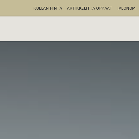
KULLAN HINTA
ARTIKKELIT JA OPPAAT
JALONOM
OSTA
TALLELOKEROT
TUOTTEE