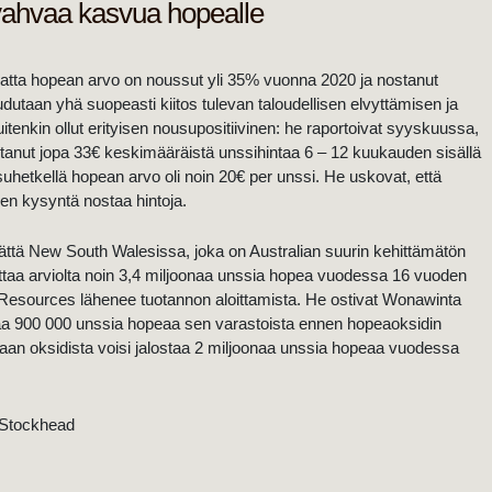
vahvaa kasvua hopealle
matta hopean arvo on noussut yli 35% vuonna 2020 ja nostanut
aan yhä suopeasti kiitos tulevan taloudellisen elvyttämisen ja
uitenkin ollut erityisen nousupositiivinen: he raportoivat syyskuussa,
tanut jopa 33€ keskimääräistä unssihintaa 6 – 12 kuukauden sisällä
isuhetkellä hopean arvo oli noin 20€ per unssi. He uskovat, että
en kysyntä nostaa hintoja.
tä New South Walesissa, joka on Australian suurin kehittämätön
ottaa arviolta noin 3,4 miljoonaa unssia hopea vuodessa 16 vuoden
esources lähenee tuotannon aloittamista. He ostivat Wonawinta
a 900 000 unssia hopeaa sen varastoista ennen hopeaoksidin
aan oksidista voisi jalostaa 2 miljoonaa unssia hopeaa vuodessa
 Stockhead