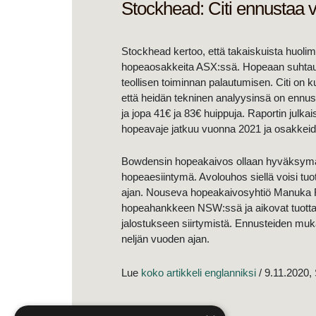
Stockhead: Citi ennustaa 
Stockhead kertoo, että takaiskuista huoli
hopeaosakkeita ASX:ssä. Hopeaan suhtaudut
teollisen toiminnan palautumisen. Citi on k
että heidän tekninen analyysinsä on ennus
ja jopa 41€ ja 83€ huippuja. Raportin julka
hopeavaje jatkuu vuonna 2021 ja osakkeid
Bowdensin hopeakaivos ollaan hyväksymät
hopeaesiintymä. Avolouhos siellä voisi tu
ajan. Nouseva hopeakaivosyhtiö Manuka R
hopeahankkeen NSW:ssä ja aikovat tuotta
jalostukseen siirtymistä. Ennusteiden muk
neljän vuoden ajan.
Lue
koko artikkeli englanniksi
/ 9.11.2020,