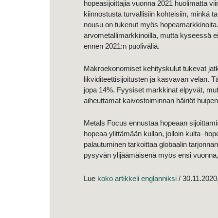
hopeasijoittajia vuonna 2021 huolimatta viim
kiinnostusta turvallisiin kohteisiin, minkä 
nousu on tukenut myös hopeamarkkinoita. V
arvometallimarkkinoilla, mutta kyseessä ei 
ennen 2021:n puoliväliä.
Makroekonomiset kehityskulut tukevat jatko
likviditeettisijoitusten ja kasvavan velan. T
jopa 14%. Fyysiset markkinat elpyvät, mut
aiheuttamat kaivostoiminnan häiriöt huipen
Metals Focus ennustaa hopeaan sijoittami
hopeaa ylittämään kullan, jolloin kulta–h
palautuminen tarkoittaa globaalin tarjon
pysyvän ylijäämäisenä myös ensi vuonna, jo
Lue
koko artikkeli englanniksi
/ 30.11.2020