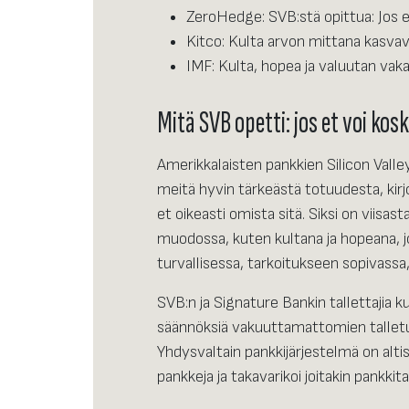
ZeroHedge: SVB:stä opittua: Jos et
Kitco: Kulta arvon mittana kasv
IMF: Kulta, hopea ja valuutan vak
Mitä SVB opetti: jos et voi kosk
Amerikkalaisten pankkien Silicon Vall
meitä hyvin tärkeästä totuudesta, kirj
et oikeasti omista sitä. Siksi on viisas
muodossa, kuten kultana ja hopeana, j
turvallisessa, tarkoitukseen sopivass
SVB:n ja Signature Bankin tallettajia k
säännöksiä vakuuttamattomien talletus
Yhdysvaltain pankkijärjestelmä on altis 
pankkeja ja takavarikoi joitakin pankkita