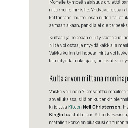
Monelle tympeä salaisuus on, että pank
niitä muille ihmisille. Yhdysvalloissa rah
kattamaan murto-osan niiden talletuksi
samaan aikaan, pankilla ei ole tarpeeks
Kultaan ja hopeaan ei liity vastapuolir
Niitä voi ostaa ja myydä kaikkialla ma
Vaikka kullan tai hopean hinta voi laske
laiminlyödä maksujaan, ne eivät voi syy
Kulta arvon mittana moninap
Vaikka vain noin 7 prosenttia maailman
sovelluksissa, sillä on kuitenkin olenna
kirjoittaa
Kitcon
Neil Christensen.
Hä
Kingin
haastatteluun Kitco Newsissä, j
matalien korkojen aikakausi on tuhonnu