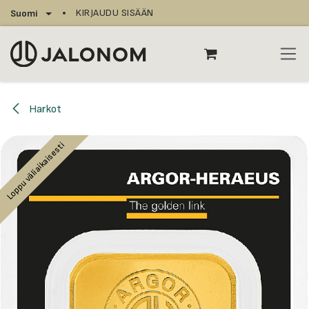
Siirry sisältöön
KIRJAUDU SISÄÄN
Suomi
Harkot
Loppu väliaikaisesti