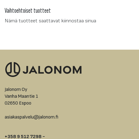
Vaihtoehtoiset tuotteet
Nämä tuotteet saattavat kiinnostaa sinua
Jalonom Oy
Vanha Maantie 1
02650 Espoo
asiakaspalvelu@jalonom.fi
+358 9 512 7298 -