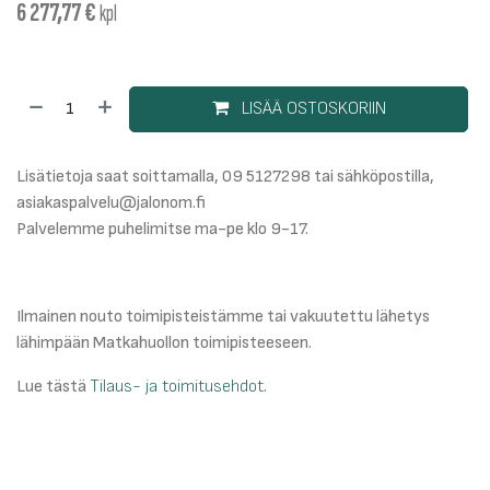
6 277,77
€
kpl
LISÄÄ OSTOSKORIIN
Lisätietoja saat soittamalla, 09 5127298 tai sähköpostilla,
asiakaspalvelu@jalonom.fi
Palvelemme puhelimitse ma-pe klo 9-17.
Ilmainen nouto toimipisteistämme tai vakuutettu lähetys
lähimpään Matkahuollon toimipisteeseen.
Lue tästä
Tilaus- ja toimitusehdot
.