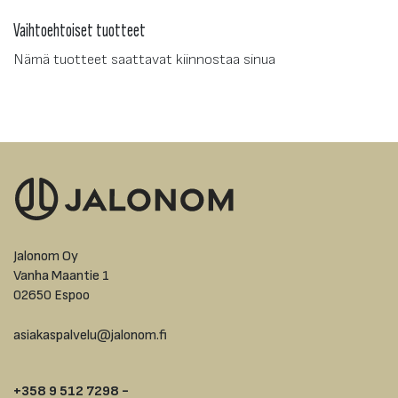
Vaihtoehtoiset tuotteet
Nämä tuotteet saattavat kiinnostaa sinua
Jalonom Oy
Vanha Maantie 1
02650 Espoo
asiakaspalvelu@jalonom.fi
+358 9 512 7298 -