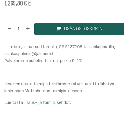
1 265,80
€
kpl
LISÄÄ OSTOSKORIIN
Lisätietoja saat soittamalla, 09 5127298 tai sähköpostilla,
asiakaspalvelu@jalonom.fi
Palvelemme puhelimitse ma-pe klo 9-17.
Ilmainen nouto toimipisteistämme tai vakuutettu lähetys
lähimpään Matkahuollon toimipisteeseen.
Lue tästä
Tilaus- ja toimitusehdot
.