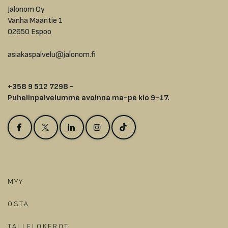
Jalonom Oy
Vanha Maantie 1
02650 Espoo
asiakaspalvelu@jalonom.fi
+358 9 512 7298 -
Puhelinpalvelumme avoinna ma-pe klo 9-17.
MYY
OSTA
TALLELOKEROT