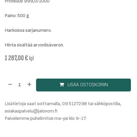
Pitoisuus 999,0/1000
Paino: 500 g
Harkoissa sarjanumero.
Hinta sisältää arvonlisäveron.
1 287,00
€
kpl
LISÄÄ OSTOSKORIIN
Lisätietoja saat soittamalla, 09 5127298 tai sähköpostilla,
asiakaspalvelu@jalonom.fi
Palvelemme puhelimitse ma-pe klo 9-17.