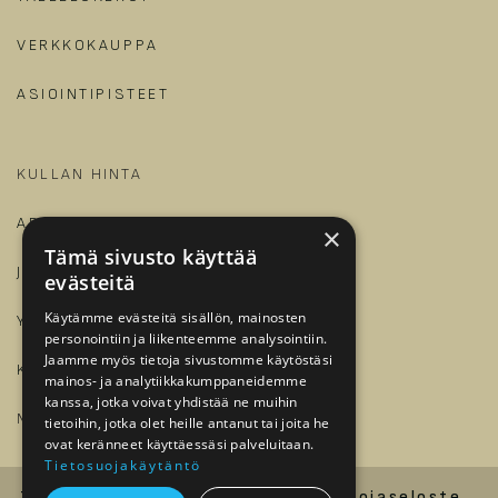
VERKKOKAUPPA
ASIOINTIPISTEET
KULLAN HINTA
ARTIKKELIT JA OPPAAT
×
Tämä sivusto käyttää
JALONOM
evästeitä
Käytämme evästeitä sisällön, mainosten
YRITYKSILLE
personointiin ja liikenteemme analysointiin.
Jaamme myös tietoja sivustomme käytöstäsi
KIRJAUDU
mainos- ja analytiikkakumppaneidemme
kanssa, jotka voivat yhdistää ne muihin
​
MEILLE TÖIHIN?
tietoihin, jotka olet heille antanut tai joita he
ovat keränneet käyttäessäsi palveluitaan.
Tietosuojakäytäntö
Tilaus- ja toimitusehdot
Tietosuojaseloste