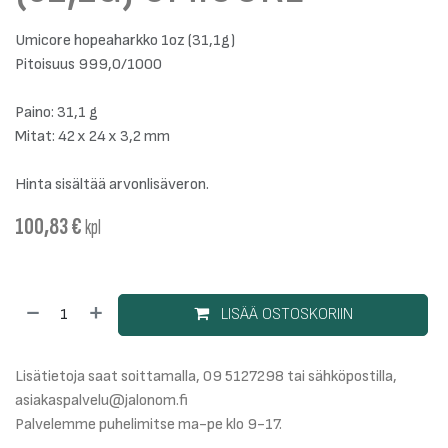
Umicore hopeaharkko 1oz (31,1g)
Pitoisuus 999,0/1000
Paino: 31,1 g
Mitat: 42 x 24 x 3,2 mm
Hinta sisältää arvonlisäveron.
100,83
€
kpl
LISÄÄ OSTOSKORIIN
Lisätietoja saat soittamalla, 09 5127298 tai sähköpostilla,
asiakaspalvelu@jalonom.fi
Palvelemme puhelimitse ma-pe klo 9-17.