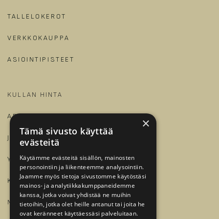
TALLELOKEROT
VERKKOKAUPPA
ASIOINTIPISTEET
KULLAN HINTA
ARTIKKELIT JA OPPAAT
×
Tämä sivusto käyttää
JALONOM
evästeitä
Käytämme evästeitä sisällön, mainosten
YRITYKSILLE
personointiin ja liikenteemme analysointiin.
Jaamme myös tietoja sivustomme käytöstäsi
KIRJAUDU
mainos- ja analytiikkakumppaneidemme
kanssa, jotka voivat yhdistää ne muihin
​
MEILLE TÖIHIN?
tietoihin, jotka olet heille antanut tai joita he
ovat keränneet käyttäessäsi palveluitaan.