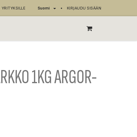
YRITYKSILLE
KIRJAUDU SISÄÄN
Suomi
T
ASIOINTIPISTEET
RKKO 1KG ARGOR-