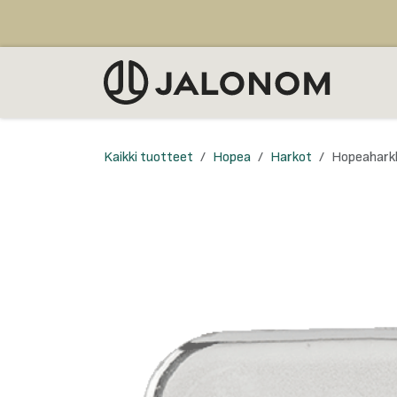
Siirry sisältöön
MYY
Kaikki tuotteet
Hopea
Harkot
Hopeahark