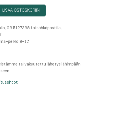
LISÄÄ OSTOSKORIIN
lla, 09 5127298 tai sähköpostilla,
fi
ma-pe klo 9-17.
teistämme tai vakuutettu lähetys lähimpään
eseen.
mitusehdot
.