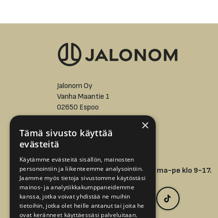
Jalonom Oy
Vanha Maantie 1
02650 Espoo
×
asiakaspalvelu@jalonom.fi
Tämä sivusto käyttää
evästeitä
+358 9 512 7298 -
Käytämme evästeitä sisällön, mainosten
personointiin ja liikenteemme analysointiin.
Puhelinpalvelumme avoinna ma-pe klo 9-17.
Jaamme myös tietoja sivustomme käytöstäsi
mainos- ja analytiikkakumppaneidemme
kanssa, jotka voivat yhdistää ne muihin
tietoihin, jotka olet heille antanut tai joita he
ovat keränneet käyttäessäsi palveluitaan.