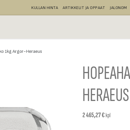
KULLAN HINTA
ARTIKKELIT JA OPPAAT
JALONOM
OSTA
TALLELOKEROT
TUOTTEE
ko 1kg Argor-Heraeus
HOPEAHA
HERAEUS
2 465,27
€
kpl