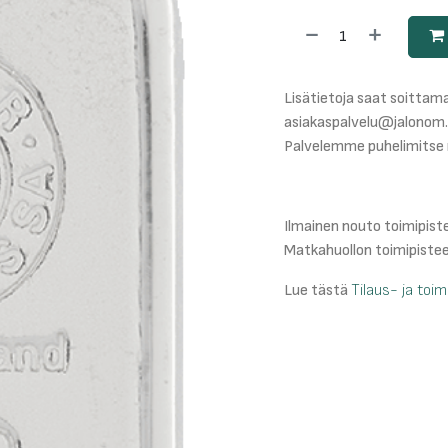
Lisätietoja saat soittama
asiakaspalvelu@jalonom.
Palvelemme puhelimitse 
Ilmainen nouto toimipis
Matkahuollon toimipiste
Lue tästä
Tilaus- ja toi