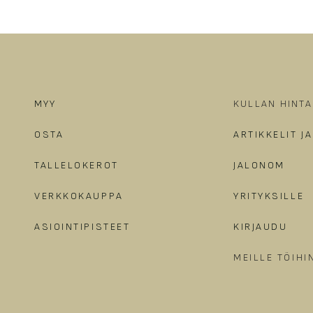
MYY
KULLAN HINTA
OSTA
ARTIKKELIT J
TALLELOKEROT
JALONOM
VERKKOKAUPPA
YRITYKSILLE
ASIOINTIPISTEET
KIRJAUDU
MEILLE TÖIHI