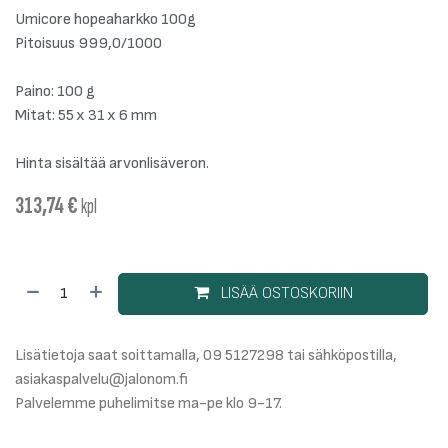
Umicore hopeaharkko 100g
Pitoisuus 999,0/1000
Paino: 100 g
Mitat: 55 x 31 x 6 mm
Hinta sisältää arvonlisäveron.
313,74
€
kpl
LISÄÄ OSTOSKORIIN
Lisätietoja saat soittamalla, 09 5127298 tai sähköpostilla,
asiakaspalvelu@jalonom.fi
Palvelemme puhelimitse ma-pe klo 9-17.