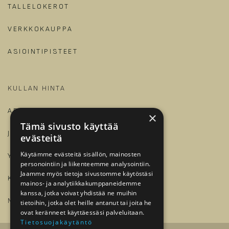
TALLELOKEROT
VERKKOKAUPPA
ASIOINTIPISTEET
KULLAN HINTA
ARTIKKELIT JA OPPAAT
×
Tämä sivusto käyttää
JALONOM
evästeitä
Käytämme evästeitä sisällön, mainosten
YRITYKSILLE
personointiin ja liikenteemme analysointiin.
Jaamme myös tietoja sivustomme käytöstäsi
KIRJAUDU
mainos- ja analytiikkakumppaneidemme
kanssa, jotka voivat yhdistää ne muihin
​
MEILLE TÖIHIN?
tietoihin, jotka olet heille antanut tai joita he
ovat keränneet käyttäessäsi palveluitaan.
Tietosuojakäytäntö