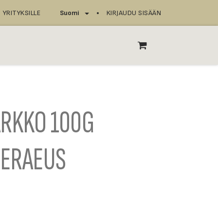
YRITYKSILLE
KIRJAUDU SISÄÄN
Suomi
T
ASIOINTIPISTEET
RKKO 100G
ERAEUS