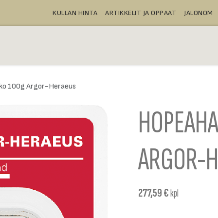
KULLAN HINTA
ARTIKKELIT JA OPPAAT
JALONOM
OSTA
TALLELOKEROT
TUOTTEE
ko 100g Argor-Heraeus
HOPEAHA
ARGOR-H
277,59
€
kpl