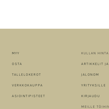
MYY
KULLAN HINTA
OSTA
ARTIKKELIT J
TALLELOKEROT
JALONOM
VERKKOKAUPPA
YRITYKSILLE
ASIOINTIPISTEET
KIRJAUDU
MEILLE TÖIHI