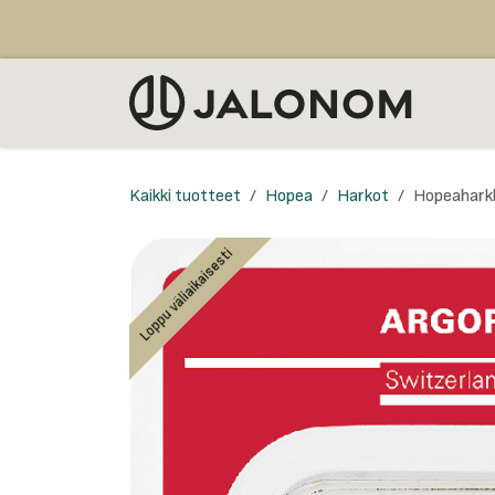
Siirry sisältöön
MYY
Kaikki tuotteet
Hopea
Harkot
Hopeahark
Loppu väliaikaisesti
Loppu väliaikaisesti