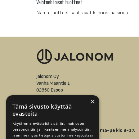
Vaihtoehtoiset tuotteet
Nämä tuotteet saattavat kiinnostaa sinua
Jalonom Oy
Vanha Maantie 1
02650 Espoo
×
asiakaspalvelu@jalonom.fi
Tämä sivusto käyttää
evästeitä
+358 9 512 7298 -
Käytämme evästeitä sisällön, mainosten
personointiin ja liikenteemme analysointiin.
Puhelinpalvelumme avoinna ma-pe klo 9-17.
Jaamme myös tietoja sivustomme käytöstäsi