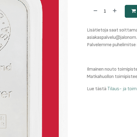
Lisätietoja saat soittama
asiakaspalvelu@jalonom.
Palvelemme puhelimitse 
Ilmainen nouto toimipis
Matkahuollon toimipiste
Lue tästä
Tilaus- ja toi