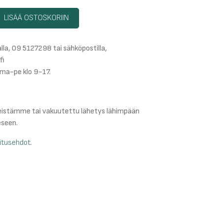
LISÄÄ OSTOSKORIIN
lla, 09 5127298 tai sähköpostilla,
fi
ma-pe klo 9-17.
teistämme tai vakuutettu lähetys lähimpään
eseen.
mitusehdot
.