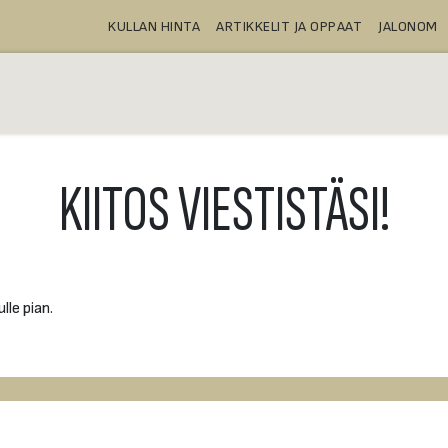
KULLAN HINTA
ARTIKKELIT JA OPPAAT
JALONOM
OSTA
TALLELOKEROT
TUOTTEE
KIITOS VIESTISTÄSI!
le pian.