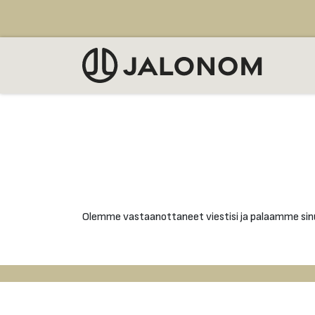
Siirry sisältöön
MYY
Olemme vastaanottaneet viestisi ja palaamme sinul