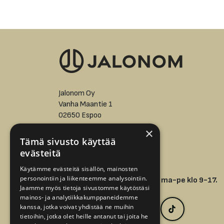
Jalonom Oy
Vanha Maantie 1
02650 Espoo
×
asiakaspalvelu@jalonom.fi
Tämä sivusto käyttää
evästeitä
+358 9 512 7298 -
Käytämme evästeitä sisällön, mainosten
personointiin ja liikenteemme analysointiin.
Puhelinpalvelumme avoinna ma-pe klo 9-17.
Jaamme myös tietoja sivustomme käytöstäsi
mainos- ja analytiikkakumppaneidemme
kanssa, jotka voivat yhdistää ne muihin
tietoihin, jotka olet heille antanut tai joita he