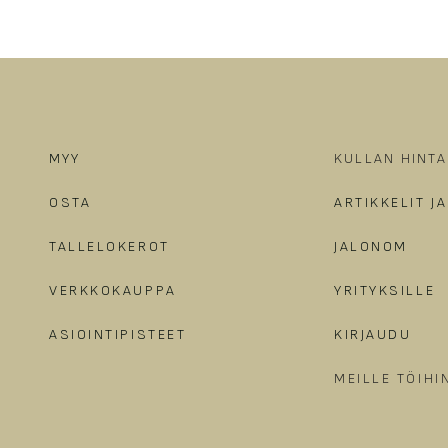
MYY
KULLAN HINTA
OSTA
ARTIKKELIT J
TALLELOKEROT
JALONOM
VERKKOKAUPPA
YRITYKSILLE
ASIOINTIPISTEET
KIRJAUDU
MEILLE TÖIHI