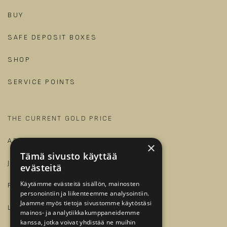
BUY
SAFE DEPOSIT BOXES
SHOP
SERVICE POINTS
THE CURRENT GOLD PRICE
ARTICLES AND GUIDES
×
Tämä sivusto käyttää
JALONOM
evästeitä
Käytämme evästeitä sisällön, mainosten
FOR BUSINESSES
personointiin ja liikenteemme analysointiin.
Jaamme myös tietoja sivustomme käytöstäsi
LOG IN
mainos- ja analytiikkakumppaneidemme
kanssa, jotka voivat yhdistää ne muihin