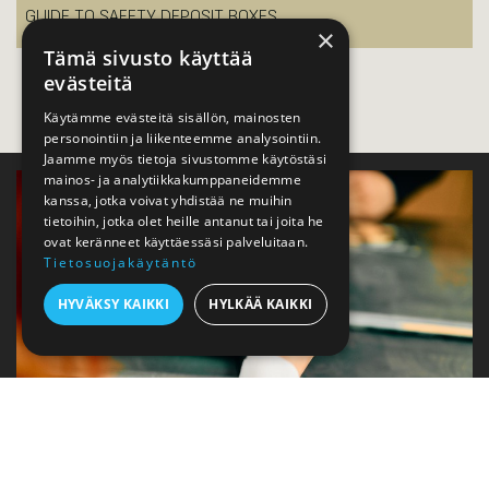
GUIDE TO SAFETY DEPOSIT BOXES
×
Tämä sivusto käyttää
evästeitä
Käytämme evästeitä sisällön, mainosten
personointiin ja liikenteemme analysointiin.
Jaamme myös tietoja sivustomme käytöstäsi
mainos- ja analytiikkakumppaneidemme
kanssa, jotka voivat yhdistää ne muihin
tietoihin, jotka olet heille antanut tai joita he
ovat keränneet käyttäessäsi palveluitaan.
Tietosuojakäytäntö
HYVÄKSY KAIKKI
HYLKÄÄ KAIKKI