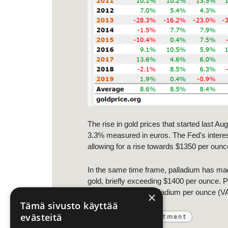
The rise in gold prices that started last A
3.3% measured in euros. The Fed's interest 
allowing for a rise towards $1350 per ounc
In the same time frame, palladium has made
gold, briefly exceeding $1400 per ounce. P
the selling price of palladium per ounce (
×
Tämä sivusto käyttää
#
evästeitä
Gold as an investment