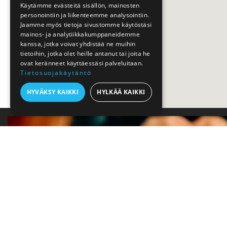
Käytämme evästeitä sisällön, mainosten
personointiin ja liikenteemme analysointiin.
Jaamme myös tietoja sivustomme käytöstäsi
mainos- ja analytiikkakumppaneidemme
kanssa, jotka voivat yhdistää ne muihin
tietoihin, jotka olet heille antanut tai joita he
ovat keränneet käyttäessäsi palveluitaan.
Tietosuojakäytäntö
HYVÄKSY KAIKKI
HYLKÄÄ KAIKKI