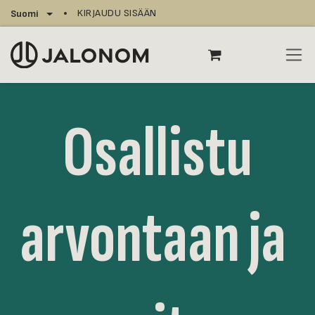
Siirry sisältöön
KIRJAUDU SISÄÄN
Suomi
Osallistu
arvontaan ja