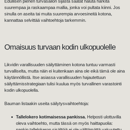
Edullisen pienen turvasäilön sijasta saatat haluta harkita
suurempaa ja raskaampaa mallia, jonka voi pultata kiinni. Jos
sinulla on aseita tai muita suurempia arvoesineitä kotona,
kannattaa selvittää vaihtoehtoja tarkemmin.
Omaisuus turvaan kodin ulkopuolelle
Likvidin varallisuuden säilyttäminen kotona tuntuu varmasti
turvalliselta, mutta näin ei kuitenkaan aina ole eikä tämä ole aina
käytännöllistä. Itse asiassa varallisuuden hajautettuun
säilyttämisstrategiaan tulisi kuulua myös turvallinen varastointi
kodin ulkopuolella.
Bauman listaakin useita säilytysvaihtoehtoja:
Tallelokero kotimaisessa pankissa.
Helposti ulottuvilla
oleva vaihtoehto, mutta tässä on myös haittapuolia:
pankin tallelokeron sisältöjä ei ole välttämättä vakuutettu,