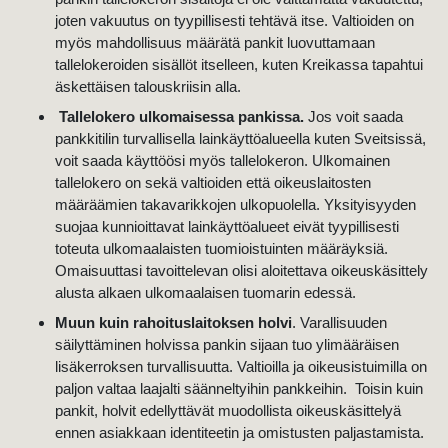
joten vakuutus on tyypillisesti tehtävä itse. Valtioiden on
myös mahdollisuus määrätä pankit luovuttamaan
tallelokeroiden sisällöt itselleen, kuten Kreikassa tapahtui
äskettäisen talouskriisin alla.
Tallelokero ulkomaisessa pankissa.
Jos voit saada
pankkitilin turvallisella lainkäyttöalueella kuten Sveitsissä,
voit saada käyttöösi myös tallelokeron. Ulkomainen
tallelokero on sekä valtioiden että oikeuslaitosten
määräämien takavarikkojen ulkopuolella. Yksityisyyden
suojaa kunnioittavat lainkäyttöalueet eivät tyypillisesti
toteuta ulkomaalaisten tuomioistuinten määräyksiä.
Omaisuuttasi tavoittelevan olisi aloitettava oikeuskäsittely
alusta alkaen ulkomaalaisen tuomarin edessä.
Muun kuin rahoituslaitoksen holvi
. Varallisuuden
säilyttäminen holvissa pankin sijaan tuo ylimääräisen
lisäkerroksen turvallisuutta. Valtioilla ja oikeusistuimilla on
paljon valtaa laajalti säänneltyihin pankkeihin. Toisin kuin
pankit, holvit edellyttävät muodollista oikeuskäsittelyä
ennen asiakkaan identiteetin ja omistusten paljastamista.