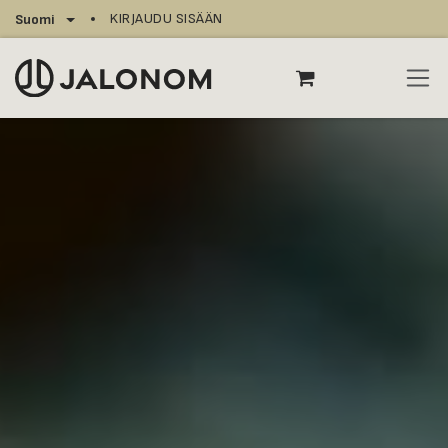
Siirry sisältöön
KIRJAUDU SISÄÄN
Suomi