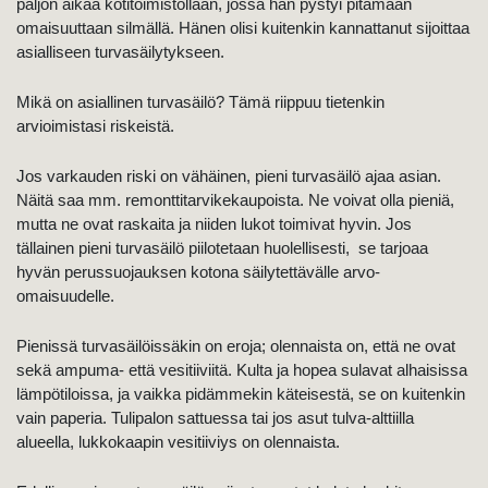
paljon aikaa kotitoimistollaan, jossa hän pystyi pitämään
omaisuuttaan silmällä. Hänen olisi kuitenkin kannattanut sijoittaa
asialliseen turvasäilytykseen.
Mikä on asiallinen turvasäilö? Tämä riippuu tietenkin
arvioimistasi riskeistä.
Jos varkauden riski on vähäinen, pieni turvasäilö ajaa asian.
Näitä saa mm. remonttitarvikekaupoista. Ne voivat olla pieniä,
mutta ne ovat raskaita ja niiden lukot toimivat hyvin. Jos
tällainen pieni turvasäilö piilotetaan huolellisesti, se tarjoaa
hyvän perussuojauksen kotona säilytettävälle arvo-
omaisuudelle.
Pienissä turvasäilöissäkin on eroja; olennaista on, että ne ovat
sekä ampuma- että vesitiiviitä. Kulta ja hopea sulavat alhaisissa
lämpötiloissa, ja vaikka pidämmekin käteisestä, se on kuitenkin
vain paperia. Tulipalon sattuessa tai jos asut tulva-alttiilla
alueella, lukkokaapin vesitiiviys on olennaista.