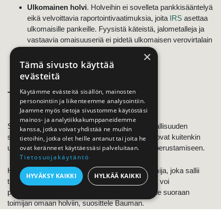
Ulkomainen holvi
. Holveihin ei sovelleta pankkisääntelyä
eikä velvoittavia raportointivaatimuksia, joita
IRS
asettaa
ulkomaisille pankeille. Fyysistä käteistä, jalometalleja ja
vastaavia omaisuuseriä ei pidetä ulkomaisen verovirtalain
(FATCA) mukaisina.
×
Tämä sivusto käyttää
evästeitä
Käytämme evästeitä sisällön, mainosten
Tavallisen ihmisen holvi
personointiin ja liikenteemme analysointiin.
Jaamme myös tietoja sivustomme käytöstäsi
mainos- ja analytiikkakumppaneidemme
Sveitsissä, Itävallassa ja Singaporessa on varallisuuden
kanssa, jotka voivat yhdistää ne muihin
säilyttämiseen erikoistuneita palveluita. Nämä ovat kuitenkin
tietoihin, jotka olet heille antanut tai joita he
usein kalliita ja vaativat fyysistä läsnäoloa tilin perustamiseen.
ovat keränneet käyttäessäsi palveluitaan.
Tietosuojakäytäntö
Holvia valitessa kannattaa valita luotettava toimija, joka sallii
HYVÄKSY KAIKKI
HYLKÄÄ KAIKKI
tilinavaukset ilman paikan päällä käyntiä ja jolta voi
parhaimmillaan ostaa jalometalleja ja tallettaa ne suoraan
toimijan omaan holviin, suosittele Bauman.