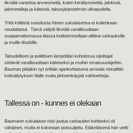
likvidiä varantoa arvoesineitä, kuten keräilyesineitä, jalokiviä,
jalometalleja ja käteistä, talousjärjestelmän ulkopuolella.
Yhtä kriittistä suositusta hänen sukulaisensa ei kuitenkaan
noudattanut. Tämä säilytti likvidiä varallisuuttaan
suojaamattomassa tilassa kotitoimistollaan alttiina varkauksille
ja muille tihutöille.
Taloudellisen ja poliittisen lämpötilan kohotessa sijoittajat
siirtävät varallisuuttaan käteiseksi ja muihin omaisuuslajeihin.
Bauman pitääkin nyt erittäin ajankohtaisena arvioida riskialttiin
kotisäilytyksen tilalle muita järkeenkäypiä vaihtoehtoja.
Tallessa on - kunnes ei olekaan
Baumanin sukulaisen riski joutua varkauden kohteeksi oli
vähäinen, mutta ei kokonaan poissuljettu. Eläkeläisenä hän vietti