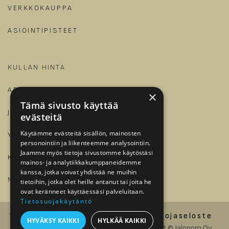
VERKKOKAUPPA
ASIOINTIPISTEET
KULLAN HINTA
ARTIKKELIT JA OPPAAT
×
Tämä sivusto käyttää
JALONOM
evästeitä
Käytämme evästeitä sisällön, mainosten
YRITYKSILLE
personointiin ja liikenteemme analysointiin.
Jaamme myös tietoja sivustomme käytöstäsi
KIRJAUDU
mainos- ja analytiikkakumppaneidemme
kanssa, jotka voivat yhdistää ne muihin
​
MEILLE TÖIHIN?
tietoihin, jotka olet heille antanut tai joita he
ovat keränneet käyttäessäsi palveluitaan.
Tietosuojakäytäntö
Tilaus- ja toimitusehdot
Tietosuojaseloste
HYVÄKSY KAIKKI
HYLKÄÄ KAIKKI
Saavutettavuusseloste
Copyright © Jalonom Oy.