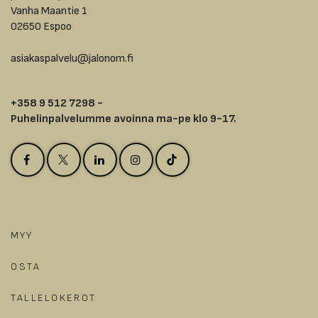
Vanha Maantie 1
02650 Espoo
asiakaspalvelu@jalonom.fi
+358 9 512 7298 -
Puhelinpalvelumme avoinna ma-pe klo 9-17.
MYY
OSTA
TALLELOKEROT