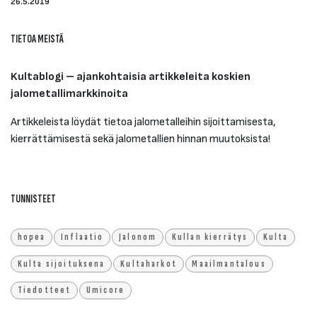
26.5.2019
TIETOA MEISTÄ
Kultablogi – ajankohtaisia artikkeleita koskien
jalometallimarkkinoita
Artikkeleista löydät tietoa jalometalleihin sijoittamisesta,
kierrättämisestä sekä jalometallien hinnan muutoksista!
TUNNISTEET
hopea
Inflaatio
Jalonom
Kullan kierrätys
Kulta
Kulta sijoituksena
Kultaharkot
Maailmantalous
Tiedotteet
Umicore