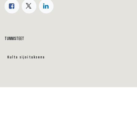
TUNNISTEET
Kulta sijoituksena
OPPAAT
KULLAN MYYNTIOPAS
KULLAN SIJOITUSOPAS