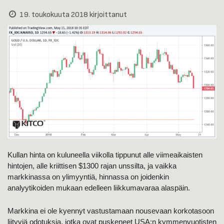
19. toukokuuta 2018
kirjoittanut
Kullan hinta on kuluneella viikolla tippunut alle viimeaikaisten
hintojen, alle kriittisen $1300 rajan unssilta, ja vaikka
markkinassa on ylimyyntiä, hinnassa on joidenkin
analyytikoiden mukaan edelleen liikkumavaraa alaspäin.
Markkina ei ole kyennyt vastustamaan nousevaan korkotasoon
liityviä odotuksia, jotka ovat puskeneet USA:n kymmenvuotisten