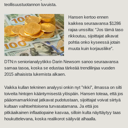
teollisuustuotannon luvuista.
Hansen kertoo ennen
kaikkea seuraavansa $1286
rajaa unssilta:
“Jos tämä taso
rikkoutuu, sijoittajat alkavat
pohtia onko kyseessä jotain
muuta kuin korjausliike”.
DTN:n seniorianalyytikko Darin Newsom sanoo seuraavansa
samaa tasoa, koska se edustaa tärkeää trendilinjaa vuoden
2015 alhaisista lukemista alkaen.
Vaikka kullan tekninen analyysi onkin nyt ”rikki”, ilmassa on silti
toiveita hintojen kääntymisestä ylöspäin.
Hansen toteaa, että jos
pääomamarkkinat jatkavat pudotustaan, sijoittajat voivat siirtyä
kultaan vaihtoehtoisena turvasatamana. Ja että jos
pitkäaikainen inflaatiopaine kasvaa, silloin kulta näyttäytyy taas
houkuttelevana, koska realikorot säilyvät alhaalla.