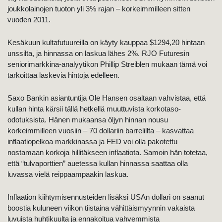
joukkolainojen tuoton yli 3% rajan – korkeimmilleen sitten
vuoden 2011.
Kesäkuun kultafutuureilla on käyty kauppaa $1294,20 hintaan
unssilta, ja hinnassa on laskua lähes 2%.
RJO Futuresin
seniorimarkkina-analyytikon Phillip Streiblen mukaan tämä voi
tarkoittaa laskevia hintoja edelleen.
Saxo Bankin asiantuntija Ole Hansen osaltaan vahvistaa, että
kullan hinta kärsii tällä hetkellä muuttuvista korkotaso-
odotuksista. Hänen mukaansa öljyn hinnan nousu
korkeimmilleen vuosiin – 70 dollariin barrelillta – kasvattaa
inflaatiopelkoa markkinassa ja FED voi olla pakotettu
nostamaan korkoja hillitäkseen inflaatiota. Samoin hän totetaa,
että “tulvaporttien” auetessa kullan hinnassa saattaa olla
luvassa vielä reippaampaakin laskua.
Inflaation kiihtymisennusteiden lisäksi USAn dollari on saanut
boostia kuluneen viikon tiistaina vähittäismyynnin vakaista
luvuista huhtikuulta ja ennakoitua vahvemmista