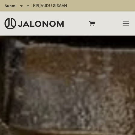
Siirry sisältöön
KIRJAUDU SISÄÄN
Suomi