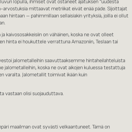
luvun lopulla, ihmiset ovat ostaneet ajatuksen "uudesta
a-arvostuksia mittaavat metriikat eivät enää päde. Sijoittajat
an hintaan – pahimmillaan sellaisiakin yrityksiä, joilla ei ollut
an.
n ja kaivososakkeisiin on vähäinen, koska ne ovat olleet
n hinta ei houkuttele verrattuna Amazoniin, Teslaan tai
stoi jalometalleihin saavuttaaksemme hintaheilahteluista
jalometalleihin, koska ne ovat aikojen kuluessa testattuja
n varalta. Jalometallit toimivat ikään kuin
ta vastaan olisi suojauduttava.
ympäri maailman ovat syvästi velkaantuneet. Tämä on