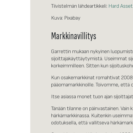
Tiivistelmän lähdeartikkeli:
Hard Assets
Kuva: Pixabay
Markkinavillitys
Garrettin mukaan nykyinen luopumistre
sijoittajakäyttäytymistä. Useimmat sijo
korkeimmilleen. Sitten kun sijoituskoh
Kun osakemarkkinat romahtivat 2008, h
pääomamarkkinoille. Toivomme, että ol
Itse asiassa monet tuon ajan sijoittajat
Tänään tilanne on päinvastainen. Vai
härkämarkkinassa. Kuitenkin useimmat si
odotuksella, että vallitseva härkämark