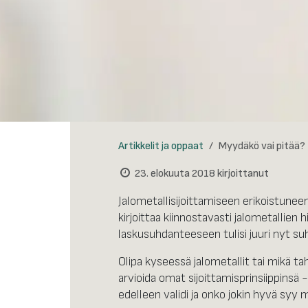
Artikkelit ja oppaat
Myydäkö vai pitää?
23. elokuuta 2018
kirjoittanut
Jalometallisijoittamiseen erikoistunee
kirjoittaa kiinnostavasti jalometallien
laskusuhdanteeseen tulisi juuri nyt su
Olipa kyseessä jalometallit tai mikä t
arvioida omat sijoittamisprinsiippinsä -
edelleen validi ja onko jokin hyvä syy 