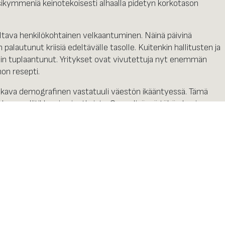
sikymmeniä keinotekoisesti alhaalla pidetyn korkotason
altava henkilökohtainen velkaantuminen. Näinä päivinä
alautunut kriisiä edeltävälle tasolle. Kuitenkin hallitusten ja
n tuplaantunut. Yritykset ovat vivutettuja nyt enemmän
on resepti.
kava demografinen vastatuuli väestön ikääntyessä. Tämä
kukaan poliitikko ei voi ratkaista. Oman lisänsä tähän kuvioon
ävä täysimittainen globaali kauppasota, ja mahdolliset
sittelee, että varustamme sijoitusportfoliotamme pahimman
pävakaina aikoina parempaa suojaa ei ole kuin kulta.
n säilyttänyt ostovoimansa. Tällä hetkellä kulta on