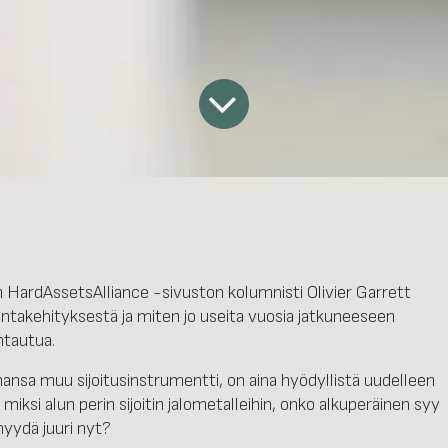
n HardAssetsAlliance -sivuston kolumnisti Olivier Garrett
 hintakehityksestä ja miten jo useita vuosia jatkuneeseen
htautua.
ahansa muu sijoitusinstrumentti, on aina hyödyllistä uudelleen
 miksi alun perin sijoitin jalometalleihin, onko alkuperäinen syy
myydä juuri nyt?