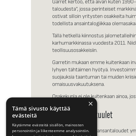
Garret kertoo, että aivan kuten 1990-
taloudesta", jossa perinteiset markkin
ostivat silloin yritysten osakkeita huima
todellista ansaintalogiikkaa olemasaka
Tällä hetkellä kiinnostus jalometalleihi
karhumarkkinassa vuodesta 2011. Niide
teollisuusosakkeisiin.
Garretin mukaan emme kuitenkaan inve
lyhyen tähtäimen hyötyä. Investoimme 
suojauksia taantuman tai muiden kriisie
omaisuusvakuutuksena.
Osakekupla ei ole kuitenkaan ainoa, jos
×
Tämä sivusto käyttää
Talouden vastatuulet
evästeitä
Käytämme evästeitä sisällön, mainosten
Näinä päivinä kaikki kansantaloudet 
personointiin ja liikenteemme analysointiin.