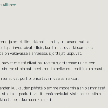
 Alliance
ndi jalometallimarkkinoilla on täysin tavanomaista
ittajat investoivat silloin, kun hinnat ovat kipuamassa
de on vakavassa alamäessä, sijoittajat luopuvat.
arvat meistä olivat halukkaita sijoittamaan uudelleen
isimme silloin ostaneet, mutta pelko esti meitä toimimasta.
 realisoivat portfolionsa täysin väärään aikaan.
n kahden kuukauden päästä olemme modernin ajan pisimmässä
joittajat paaluttavat itsensä spekulatiivisiin osakkeisiin sillä
kina tulee jatkumaan ikuisesti.