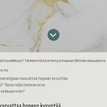
ijoitussalkkuun? Tärkeimmistä eroista ja hopean lähitulevaisuudesta
o Ko
nkoenergiaan kasvattaa hopean kysyntää
? Tässä neljä tärkeää eroa
aa kirkkaammin?
 kasvattaa hopean kysyntää