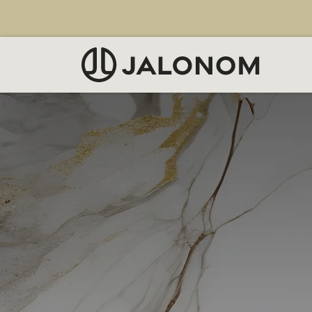
Siirry sisältöön
MYY