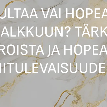
ULTAA VAI HOPE
SALKKUUN? TÄR
ROISTA JA HOPE
HITULEVAISUUDE