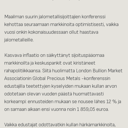
Maailman suurin jalometallisijoittajien konferenssi
kehottaa seuraamaan markkinoita optimistisesti, vaikka
vuosi onkin kokonaisuudessaan ollut haastava
jalometalleille.
Kasvava inflaatio on säikyttänyt sijoituspääomaa
markkinoilta ja keskuspankit ovat kiristäneet
rahapolitiikkaansa. Siitä huolimatta London Bullion Market
Associationin Global Precious Metals -konferenssin
edustajilla teetettyjen kyselyiden mukaan kullan arvon
odotetaan olevan vuoden päästä huomattavasti
korkeampi: ennusteiden mukaan se nousee lähes 12 % ja
on samaan aikaan ensi vuonna noin 1 859,05 euroa.
Vaikka edustajat odottavatkin kullan härkämarkkinoita,