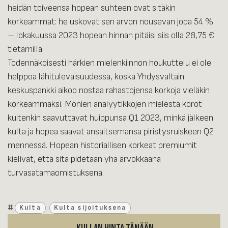
heidän toiveensa hopean suhteen ovat sitäkin
korkeammat: he uskovat sen arvon nousevan jopa 54 %
– lokakuussa 2023 hopean hinnan pitäisi siis olla 28,75 €
tietämillä.
Todennäköisesti härkien mielenkiinnon houkuttelu ei ole
helppoa lähitulevaisuudessa, koska Yhdysvaltain
keskuspankki aikoo nostaa rahastojensa korkoja vieläkin
korkeammaksi. Monien analyytikkojen mielestä korot
kuitenkin saavuttavat huippunsa Q1 2023, minkä jälkeen
kulta ja hopea saavat ansaitsemansa piristysruiskeen Q2
mennessä. Hopean historiallisen korkeat premiumit
kielivät, että sitä pidetään yhä arvokkaana
turvasatamaomistuksena.
#
Kulta
Kulta sijoituksena