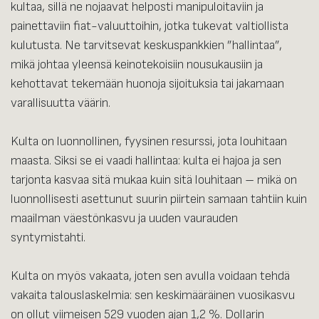
kultaa, sillä ne nojaavat helposti manipuloitaviin ja
painettaviin fiat-valuuttoihin, jotka tukevat valtiollista
kulutusta. Ne tarvitsevat keskuspankkien ”hallintaa”,
mikä johtaa yleensä keinotekoisiin nousukausiin ja
kehottavat tekemään huonoja sijoituksia tai jakamaan
varallisuutta väärin.
Kulta on luonnollinen, fyysinen resurssi, jota louhitaan
maasta. Siksi se ei vaadi hallintaa: kulta ei hajoa ja sen
tarjonta kasvaa sitä mukaa kuin sitä louhitaan – mikä on
luonnollisesti asettunut suurin piirtein samaan tahtiin kuin
maailman väestönkasvu ja uuden vaurauden
syntymistahti.
Kulta on myös vakaata, joten sen avulla voidaan tehdä
vakaita talouslaskelmia: sen keskimääräinen vuosikasvu
on ollut viimeisen 529 vuoden ajan 1,2 %. Dollarin