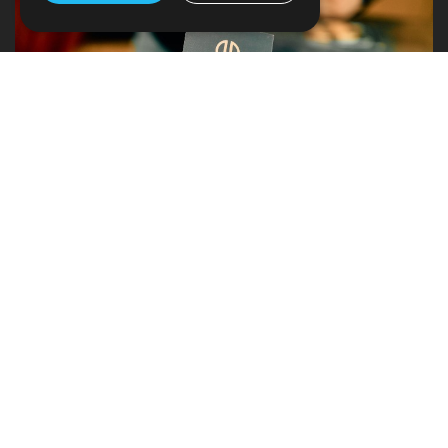
Tilaa Jalonom-uutiskirje
Sähköposti
TILAA