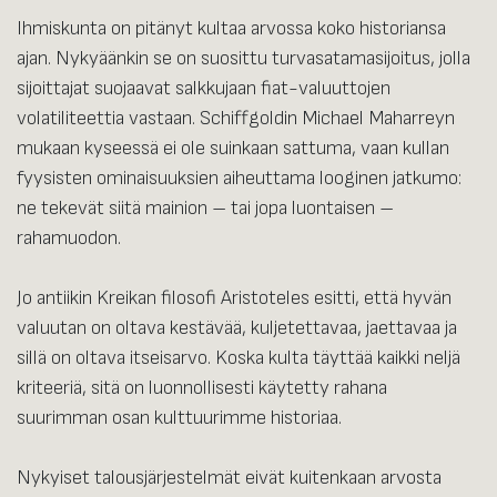
Ihmiskunta on pitänyt kultaa arvossa koko historiansa
ajan. Nykyäänkin se on suosittu turvasatamasijoitus, jolla
sijoittajat suojaavat salkkujaan fiat-valuuttojen
volatiliteettia vastaan. Schiffgoldin Michael Maharreyn
mukaan kyseessä ei ole suinkaan sattuma, vaan kullan
fyysisten ominaisuuksien aiheuttama looginen jatkumo:
ne tekevät siitä mainion – tai jopa luontaisen –
rahamuodon.
Jo antiikin Kreikan filosofi Aristoteles esitti, että hyvän
valuutan on oltava kestävää, kuljetettavaa, jaettavaa ja
sillä on oltava itseisarvo. Koska kulta täyttää kaikki neljä
kriteeriä, sitä on luonnollisesti käytetty rahana
suurimman osan kulttuurimme historiaa.
Nykyiset talousjärjestelmät eivät kuitenkaan arvosta