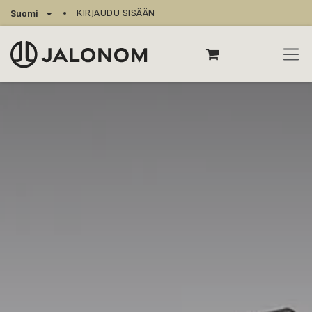
Siirry sisältöön
KIRJAUDU SISÄÄN
Suomi