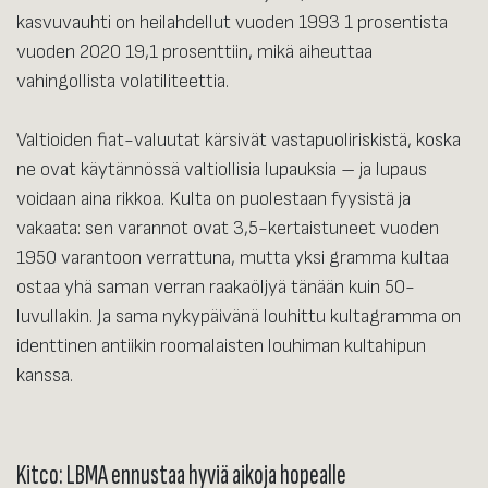
kasvuvauhti on heilahdellut vuoden 1993 1 prosentista
vuoden 2020 19,1 prosenttiin, mikä aiheuttaa
vahingollista volatiliteettia.
Valtioiden fiat-valuutat kärsivät vastapuoliriskistä, koska
ne ovat käytännössä valtiollisia lupauksia – ja lupaus
voidaan aina rikkoa. Kulta on puolestaan fyysistä ja
vakaata: sen varannot ovat 3,5-kertaistuneet vuoden
1950 varantoon verrattuna, mutta yksi gramma kultaa
ostaa yhä saman verran raakaöljyä tänään kuin 50-
luvullakin. Ja sama nykypäivänä louhittu kultagramma on
identtinen antiikin roomalaisten louhiman kultahipun
kanssa.
Kitco: LBMA ennustaa hyviä aikoja hopealle