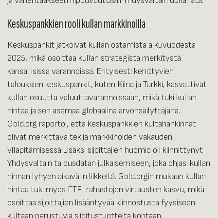
ja vähentääkseen riippuvuuttaan Yhdysvaltain dollarista.
Keskuspankkien rooli kullan markkinoilla
Keskuspankit jatkoivat kullan ostamista alkuvuodesta
2025, mikä osoittaa kullan strategista merkitystä
kansallisissa varannoissa. Erityisesti kehittyvien
talouksien keskuspankit, kuten Kiina ja Turkki, kasvattivat
kullan osuutta valuuttavarannoissaan, mikä tuki kullan
hintaa ja sen asemaa globaalina arvonsäilyttäjänä.
Gold.org raportoi, että keskuspankkien kultahankinnat
olivat merkittävä tekijä markkinoiden vakauden
ylläpitämisessä.Lisäksi sijoittajien huomio oli kiinnittynyt
Yhdysvaltain talousdatan julkaisemiseen, joka ohjasi kullan
hinnan lyhyen aikavälin liikkeitä. Gold.orgin mukaan kullan
hintaa tuki myös ETF-rahastojen virtausten kasvu, mikä
osoittaa sijoittajien lisääntyvää kiinnostusta fyysiseen
kultaan perustuvia sijoitustuotteita kohtaan.