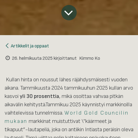
Artikkelit ja oppaat
26. helmikuuta 2025
kirjoittanut
Kimmo Ko
Kullan hinta on noussut lähes räjähdysmäisesti vuoden
aikana. Tammikuusta 2024 tammikuuhun 2025 kullan arvo
kasvoi
yli 30 prosenttia
, mikä osoittaa vahvaa pitkän
aikavälin kehitystä.Tammikuu 2025 käynnistyi markkinoilla
vaihtelevissa tunnelmissa.
World Gold Councilin
mukaan
markkinat muistuttivat \"käärmeet ja
tikapuut”-lautapeliä, joka on antiikin Intiasta peräisin oleva
lautapeli. Tämä viittaa pelin kaltaiseen epävakauteen,