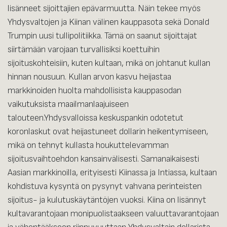
lisänneet sijoittajien epävarmuutta. Näin tekee myös
Yhdysvaltojen ja Kiinan välinen kauppasota sekä Donald
Trumpin uusi tullipolitiikka. Tämä on saanut sijoittajat
siirtämään varojaan turvallisiksi koettuihin
sijoituskohteisiin, kuten kultaan, mikä on johtanut kullan
hinnan nousuun. Kullan arvon kasvu heijastaa
markkinoiden huolta mahdollisista kauppasodan
vaikutuksista maailmanlaajuiseen
talouteen.Yhdysvalloissa keskuspankin odotetut
koronlaskut ovat heijastuneet dollarin heikentymiseen,
mikä on tehnyt kullasta houkuttelevamman
sijoitusvaihtoehdon kansainvälisesti. Samanaikaisesti
Aasian markkinoilla, erityisesti Kiinassa ja Intiassa, kultaan
kohdistuva kysyntä on pysynyt vahvana perinteisten
sijoitus- ja kulutuskäytäntöjen vuoksi. Kiina on lisännyt
kultavarantojaan monipuolistaakseen valuuttavarantojaan