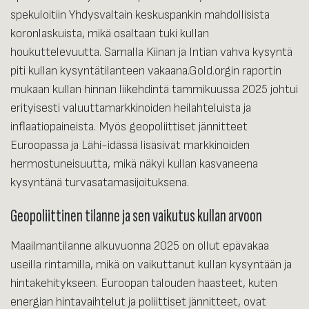
spekuloitiin Yhdysvaltain keskuspankin mahdollisista
koronlaskuista, mikä osaltaan tuki kullan
houkuttelevuutta. Samalla Kiinan ja Intian vahva kysyntä
piti kullan kysyntätilanteen vakaana.Gold.orgin raportin
mukaan kullan hinnan liikehdintä tammikuussa 2025 johtui
erityisesti valuuttamarkkinoiden heilahteluista ja
inflaatiopaineista. Myös geopoliittiset jännitteet
Euroopassa ja Lähi-idässä lisäsivät markkinoiden
hermostuneisuutta, mikä näkyi kullan kasvaneena
kysyntänä turvasatamasijoituksena.
Geopoliittinen tilanne ja sen vaikutus kullan arvoon
Maailmantilanne alkuvuonna 2025 on ollut epävakaa
useilla rintamilla, mikä on vaikuttanut kullan kysyntään ja
hintakehitykseen. Euroopan talouden haasteet, kuten
energian hintavaihtelut ja poliittiset jännitteet, ovat