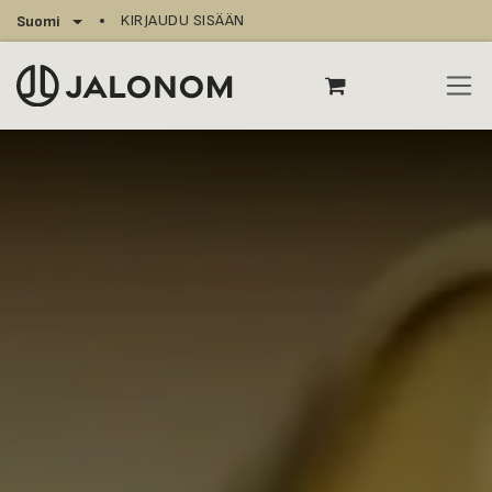
Siirry sisältöön
KIRJAUDU SISÄÄN
Suomi