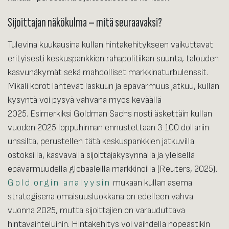
Sijoittajan näkökulma – mitä seuraavaksi?
Tulevina kuukausina kullan hintakehitykseen vaikuttavat
erityisesti keskuspankkien rahapolitiikan suunta, talouden
kasvunäkymät sekä mahdolliset markkinaturbulenssit.
Mikäli korot lähtevät laskuun ja epävarmuus jatkuu, kullan
kysyntä voi pysyä vahvana myös keväällä
2025. Esimerkiksi Goldman Sachs nosti äskettäin kullan
vuoden 2025 loppuhinnan ennustettaan 3 100 dollariin
unssilta, perustellen tätä keskuspankkien jatkuvilla
ostoksilla, kasvavalla sijoittajakysynnällä ja yleisellä
epävarmuudella globaaleilla markkinoilla (Reuters, 2025).
Gold.orgin analyysin
mukaan kullan asema
strategisena omaisuusluokkana on edelleen vahva
vuonna 2025, mutta sijoittajien on varauduttava
hintavaihteluihin. Hintakehitys voi vaihdella nopeastikin