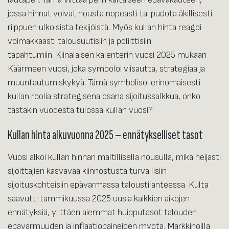
jossa hinnat voivat nousta nopeasti tai pudota äkillisesti
riippuen ulkoisista tekijöistä. Myös kullan hinta reagoi
voimakkaasti talousuutisiin ja poliittisiin
tapahtumiin. Kiinalaisen kalenterin vuosi 2025 mukaan
Käärmeen vuosi, joka symboloi viisautta, strategiaa ja
muuntautumiskykyä. Tämä symbolisoi erinomaisesti
kullan roolia strategisena osana sijoitussalkkua, onko
tästäkin vuodesta tulossa kullan vuosi?
Kullan hinta alkuvuonna 2025 – ennätykselliset tasot
Vuosi alkoi kullan hinnan maltillisella nousulla, mikä heijasti
sijoittajien kasvavaa kiinnostusta turvallisiin
sijoituskohteisiin epävarmassa taloustilanteessa. Kulta
saavutti tammikuussa 2025 uusia kaikkien aikojen
ennätyksiä, ylittäen aiemmat huipputasot talouden
epävarmuuden ja inflaatiopaineiden myötä. Markkinoilla