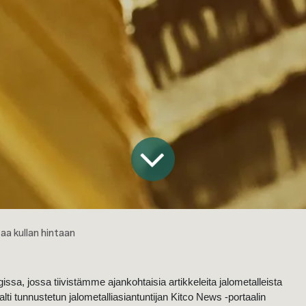
aa kullan hintaan
ssa, jossa tiivistämme ajankohtaisia artikkeleita jalometalleista
ajalti tunnustetun jalometalliasiantuntijan Kitco News -portaalin