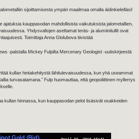
jalometalliin sijoittamisesta ympäri maailmaa omalla äidinkielelläsi!
jatuksia kauppasodan mahdollisista vaikutuksista jalometallien,
evaisuudessa. Yhdysvaltojen asettamat teräs- ja alumiinitullit ovat
aajuisesti. Toimittaja Anna Glolubova tiivistää
ews -palstalla Mickey Fulpilta Mercenary Geologist -uutiskirjeestä
ödyttää kullan hintakehitystä lähitulevaisuudessa, kun yhä useammat
etallia turvasatamana." Fulp huomauttaa, että geopoliittinen myllerrys
ykselle.
a kullan hinnassa, kun kauppasodan pelot lisäsivät osakkeiden