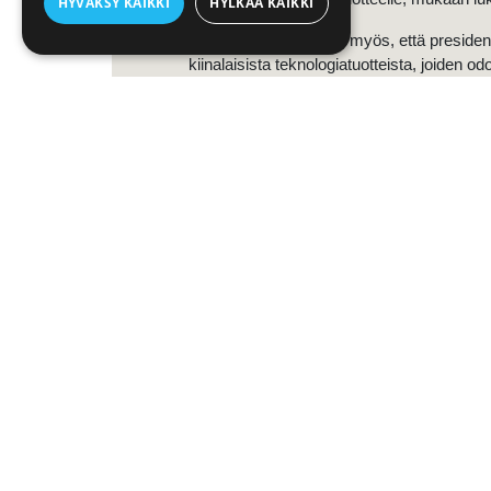
HYVÄKSY KAIKKI
HYLKÄÄ KAIKKI
Artikkelissa mainitaan myös, että presidentt
kiinalaisista teknologiatuotteista, joiden od
#
Maailmantalous
Tiedotteet