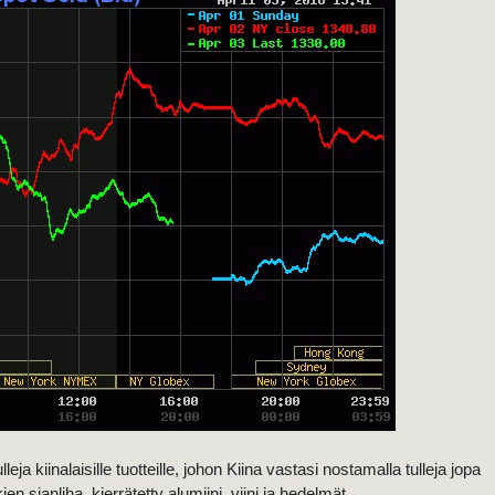
a kiinalaisille tuotteille, johon Kiina vastasi nostamalla tulleja jopa
n sianliha, kierrätetty alumiini, viini ja hedelmät.