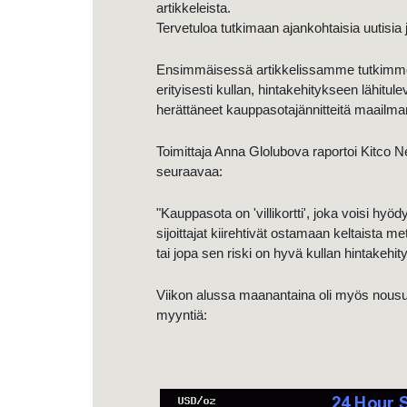
artikkeleista.
Tervetuloa tutkimaan ajankohtaisia uutisia 
Ensimmäisessä artikkelissamme tutkimme a
erityisesti kullan, hintakehitykseen lähitul
herättäneet kauppasotajännitteitä maailmanl
Toimittaja Anna Glolubova raportoi Kitco N
seuraavaa:
"Kauppasota on 'villikortti', joka voisi hy
sijoittajat kiirehtivät ostamaan keltaista m
tai jopa sen riski on hyvä kullan hintakehit
Viikon alussa maanantaina oli myös nousu
myyntiä: