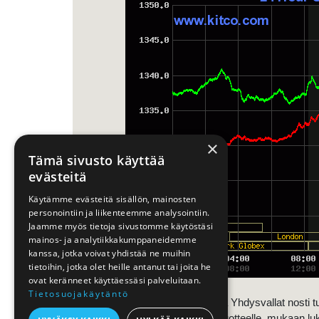
×
Tämä sivusto käyttää
evästeitä
Käytämme evästeitä sisällön, mainosten
personointiin ja liikenteemme analysointiin.
Jaamme myös tietoja sivustomme käytöstäsi
mainos- ja analytiikkakumppaneidemme
kanssa, jotka voivat yhdistää ne muihin
tietoihin, jotka olet heille antanut tai joita he
ovat keränneet käyttäessäsi palveluitaan.
Tietosuojakäytäntö
Maassa maaliskuussa Yhdysvallat nosti tullej
128 amerikkalaiselle tuotteelle, mukaan lukie