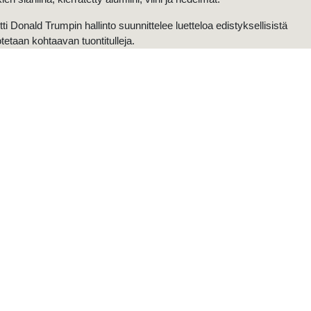
i Donald Trumpin hallinto suunnittelee luetteloa edistyksellisistä
otetaan kohtaavan tuontitulleja.
Tilaa Jalonom-uutiskir
Sähköposti
TILAA