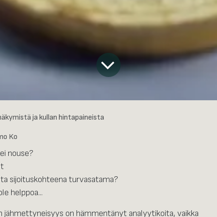
näkymistä ja kullan hintapaineista
mo Ko
 ei nouse?
ät
ta sijoituskohteena turvasatama?
le helppoa...
jähmettyneisyys on hämmentänyt analyytikoita, vaikka