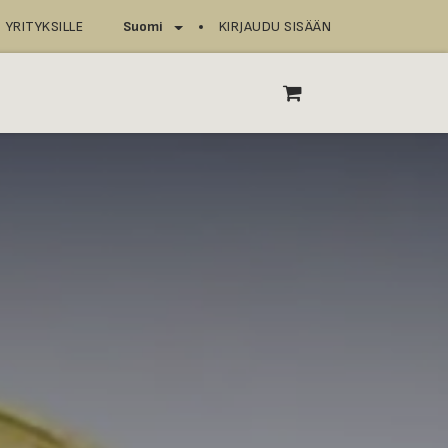
YRITYKSILLE
KIRJAUDU SISÄÄN
Suomi
T
ASIOINTIPISTEET