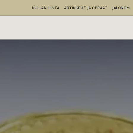
KULLAN HINTA
ARTIKKELIT JA OPPAAT
JALONOM
OSTA
TALLELOKEROT
TUOTTEE