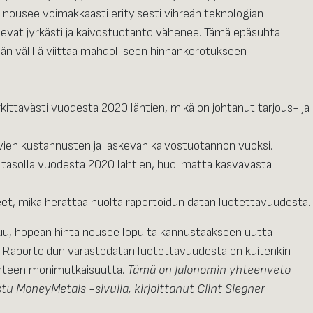
 nousee voimakkaasti erityisesti vihreän teknologian
evat jyrkästi ja kaivostuotanto vähenee. Tämä epäsuhta
än välillä viittaa mahdolliseen hinnankorotukseen
ttävästi vuodesta 2020 lähtien, mikä on johtanut tarjous- ja
en kustannusten ja laskevan kaivostuotannon vuoksi.
tasolla vuodesta 2020 lähtien, huolimatta kasvavasta
t, mikä herättää huolta raportoidun datan luotettavuudesta.
tkuu, hopean hinta nousee lopulta kannustaakseen uutta
 Raportoidun varastodatan luotettavuudesta on kuitenkin
lanteen monimutkaisuutta.
Tämä on Jalonomin yhteenveto
istu MoneyMetals -sivulla, kirjoittanut Clint Siegner