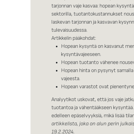
tarjonnan vaje kasvaa: hopean kysyntä
sektorilla, tuotantokustannukset nous
laskevan tarjonnan ja kasvavan kysynn
tulevaisuudessa.
Artikkelin pääkohdat:
Hopean kysyntä on kasvanut merki
kysyntävajeeseen.
Hopean tuotanto vähenee nousevi
Hopean hinta on pysynyt samalla 
vajeesta.
Hopean varastot ovat pienentynee
Analyytikot uskovat, että jos vaje ja
tuotantoa ja vähentääkseen kysyntää.
edelleen epäselvyyksiä, mikä lisää ti
artikkelista, joka on alun perin julka
19.2.2024.