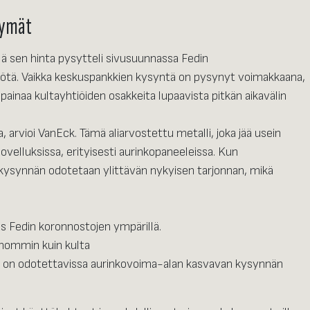
kymät
llä sen hinta pysytteli sivusuunnassa Fedin
tä. Vaikka keskuspankkien kysyntä on pysynyt voimakkaana,
 painaa kultayhtiöiden osakkeita lupaavista pitkän aikavälin
 arvioi VanEck. Tämä aliarvostettu metalli, joka jää usein
ovelluksissa, erityisesti aurinkopaneeleissa. Kun
kysynnän odotetaan ylittävän nykyisen tarjonnan, mikä
s Fedin koronnostojen ympärillä.
onommin kuin kulta
on odotettavissa aurinkovoima-alan kasvavan kysynnän