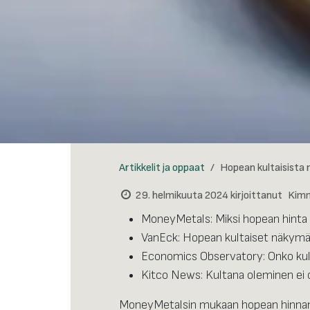
Artikkelit ja oppaat
Hopean kultaisista 
29. helmikuuta 2024
kirjoittanut
Kim
MoneyMetals: Miksi hopean hinta
VanEck: Hopean kultaiset näkym
Economics Observatory: Onko kul
Kitco News: Kultana oleminen ei o
MoneyMetalsin mukaan hopean hinnan 