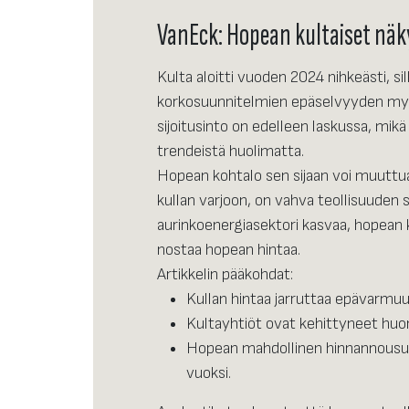
VanEck: Hopean kultaiset nä
Kulta aloitti vuoden 2024 nihkeästi, si
korkosuunnitelmien epäselvyyden myö
sijoitusinto on edelleen laskussa, mikä
trendeistä huolimatta.
Hopean kohtalo sen sijaan voi muuttua,
kullan varjoon, on vahva teollisuuden s
aurinkoenergiasektori kasvaa, hopean 
nostaa hopean hintaa.
Artikkelin pääkohdat:
Kullan hintaa jarruttaa epävarmuu
Kultayhtiöt ovat kehittyneet hu
Hopean mahdollinen hinnannousu 
vuoksi.