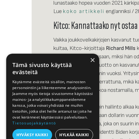
lunastaako hopea vuoden 2021 kärkipa
Lue
koko artikkeli
englanniksi / 
Kitco: Kannattaako nyt ostaa
Vaikka joukkovelkakirjojen kasvanut t
kultaa, Kitco-kirjoittaja
Richard Mills
k
kattavassa artikkelissaan, miksi hän o
×
Tämä sivusto käyttää
Joukkovelkakirjojen tuotto on kasvanu
evästeitä
talouskasvuoptimismin vuoksi. Yritysi
muuhun talouteen verrattuna, mikä kas
Käytämme evästeitä sisällön, mainosten
personointiin ja liikenteemme analysointiin.
hallita inflaatiota korkoa nostamalla, 
Jaamme myös tietoja sivustomme käytöstäsi
ehtinyt jo tapahtua.
mainos- ja analytiikkakumppaneidemme
kanssa, jotka voivat yhdistää ne muihin
Samaan aikaan Bidenin hallinto alkaa ku
tietoihin, jotka olet heille antanut tai joita he
kasvavan 2,6 triljoonaan dollarin vuon
ovat keränneet käyttäessäsi palveluitaan.
elvytyssuunnitelmaa, joka on suurin in
Tietosuojakäytäntö
Sen lisäksi, että presidentti Biden kor
HYVÄKSY KAIKKI
HYLKÄÄ KAIKKI