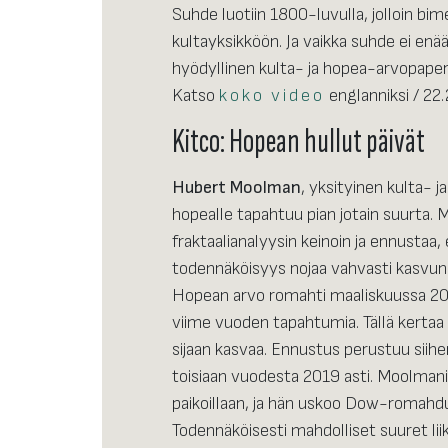
Suhde luotiin 1800-luvulla, jolloin bim
kultayksikköön. Ja vaikka suhde ei en
hyödyllinen kulta- ja hopea-arvopape
Katso
koko video
englanniksi / 22
Kitco: Hopean hullut päivät
Hubert Moolman
, yksityinen kulta-
hopealle tapahtuu pian jotain suurta.
fraktaalianalyysin keinoin ja ennustaa, 
todennäköisyys nojaa vahvasti kasvun
Hopean arvo romahti maaliskuussa 202
viime vuoden tapahtumia. Tällä kerta
sijaan kasvaa. Ennustus perustuu siihe
toisiaan vuodesta 2019 asti. Moolman
paikoillaan, ja hän uskoo Dow-romahdu
Todennäköisesti mahdolliset suuret lii