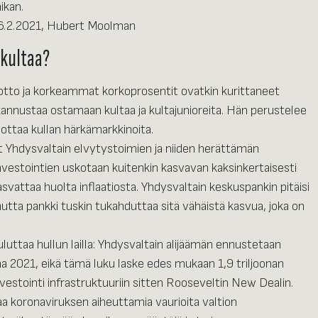
ikan.
26.2.2021, Hubert Moolman
 kultaa?
uotto ja korkeammat korkoprosentit ovatkin kurittaneet
annustaa ostamaan kultaa ja kultajunioreita. Hän perustelee
dottaa kullan härkämarkkinoita.
t Yhdysvaltain elvytystoimien ja niiden herättämän
nvestointien uskotaan kuitenkin kasvavan kaksinkertaisesti
vattaa huolta inflaatiosta. Yhdysvaltain keskuspankin pitäisi
mutta pankki tuskin tukahduttaa sitä vähäistä kasvua, joka on
luttaa hullun lailla: Yhdysvaltain alijäämän ennustetaan
na 2021, eikä tämä luku laske edes mukaan 1,9 triljoonan
vestointi infrastruktuuriin sitten Rooseveltin New Dealin.
jaa koronaviruksen aiheuttamia vaurioita valtion