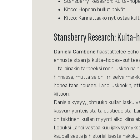
Stansberry Research: Kulta-hopea 
Kitco: Hopean hullut päivät
Kitco: Kannattaako nyt ostaa kul
Stansberry Research: Kulta-ho
Daniela Cambone
haastattelee Echo
ennusteistaan ja kulta-hopea-suhtees
- tai ainakin tarpeeksi moni uskoo näin
hinnassa, mutta se on ilmiselvä markkin
hopea taas nousee. Lanci uskookin, et
kiitoon.
Daniela kysyy, johtuuko kullan lasku v
kasvumyönteisistä taloustiedoista. La
on taktinen: kullan myynti alkoi kiina
Lopuksi Lanci vastaa kuulijakysymyks
kaupallisesta ja historiallisesta näkök