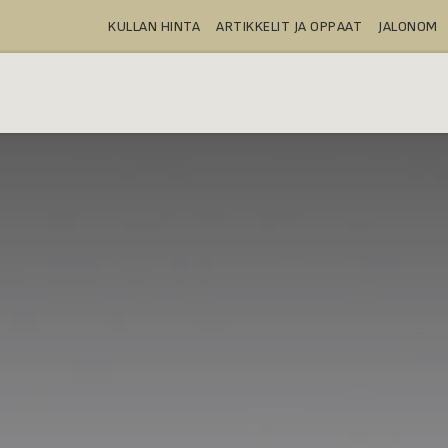
KULLAN HINTA
ARTIKKELIT JA OPPAAT
JALONOM
OSTA
TALLELOKEROT
TUOTTEE