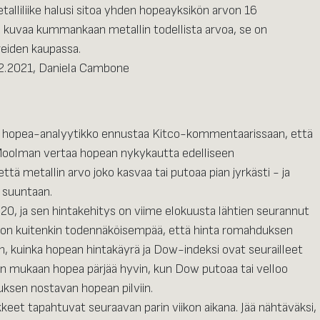
etalliliike halusi sitoa yhden hopeayksikön arvon 16
ää kuvaa kummankaan metallin todellista arvoa, se on
reiden kaupassa.
.2.2021, Daniela Cambone
 ja hopea-analyytikko ennustaa Kitco-kommentaarissaan, että
 Moolman vertaa hopean nykykautta edelliseen
että metallin arvo joko kasvaa tai putoaa pian jyrkästi - ja
 suuntaan.
0, ja sen hintakehitys on viime elokuusta lähtien seurannut
a on kuitenkin todennäköisempää, että hinta romahduksen
n, kuinka hopean hintakäyrä ja Dow-indeksi ovat seurailleet
in mukaan hopea pärjää hyvin, kun Dow putoaa tai velloo
ksen nostavan hopean pilviin.
kkeet tapahtuvat seuraavan parin viikon aikana. Jää nähtäväksi,