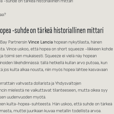
-suhde on tärkeä historiallinen mittari
taa?
pea -suhde on tärkeä historiallinen mittari
 Bay Partnersin
Vince Lancia
hopean nykytilasta, hänen
ta. Vince uskoo, että hopea on short squeeze -liikkeen kohde
 ja toimii sen mukaisesti. Squeeze ei vielä näy hopean
oiden liikehdinnässä: tällä hetkellä kullan arvo putoaa, kun
tä jos kulta alkaa nousta, niin myös hopea lähtee kasvavaan
errattain vahvasta dollarista ja Yhdysvaltojen
ncin mielestä ne vaikuttavat tilanteeseen, mutta oikea syy
laisen uudenvuoden myötä.
een kulta-hopea-suhteesta. Hän uskoo, että suhde on tärkeä
ulmasta, muttei juurikaan kuvaa metallin todellista arvoa.