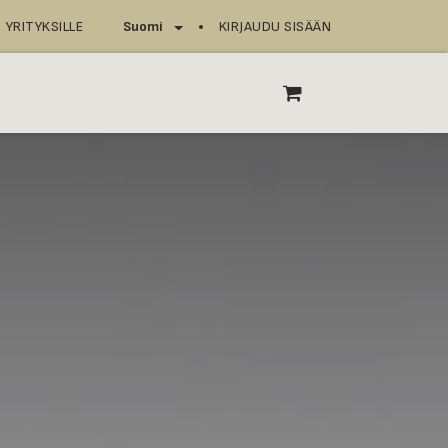
YRITYKSILLE
KIRJAUDU SISÄÄN
Suomi
T
ASIOINTIPISTEET