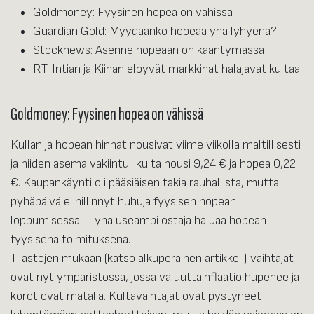
Goldmoney: Fyysinen hopea on vähissä
Guardian Gold: Myydäänkö hopeaa yhä lyhyenä?
Stocknews: Asenne hopeaan on kääntymässä
RT: Intian ja Kiinan elpyvät markkinat halajavat kultaa
Goldmoney: Fyysinen hopea on vähissä
Kullan ja hopean hinnat nousivat viime viikolla maltillisesti
ja niiden asema vakiintui: kulta nousi 9,24 € ja hopea 0,22
€. Kaupankäynti oli pääsiäisen takia rauhallista, mutta
pyhäpäivä ei hillinnyt huhuja fyysisen hopean
loppumisessa – yhä useampi ostaja haluaa hopean
fyysisenä toimituksena.
Tilastojen mukaan (katso alkuperäinen artikkeli) vaihtajat
ovat nyt ympäristössä, jossa valuuttainflaatio hupenee ja
korot ovat matalia. Kultavaihtajat ovat pystyneet