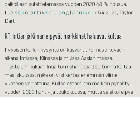
paikoillaan sulattelemassa vuoden 2020 48 % nousua.
Lue
koko artikkeli englanniksi
/ 6.4.2021, Taylor
Dart
RT: Intian ja Kiinan elpyvät markkinat haluavat kultaa
Fyysisen kullan kysyntä on kasvanut roimasti kevään
aikana Intiassa, Kiinassa ja muissa Aasian maissa.
Tilastojen mukaan Intia toi mahan jopa 160 tonnia kultaa
maaliskuussa, mikä on viisi kertaa enemmän viime
vuoteen verrattuna. Kullan ostaminen melkein pysähtyi
vuoden 2020 huhti- ja toukokuussa, mutta se alkoi elpyä
taas vuonna 2021. Intialaiset pitävät kultaa vahvana
statussymbolina, ja merkittävä osa maan väestöstä ostaa
ennemmin kultakoruja kuin tallettaa varansa.
Kiinan korumyynti oli helmikuussa kaksinkertainen
verrattuna viime vuoteen huolimatta pandemian