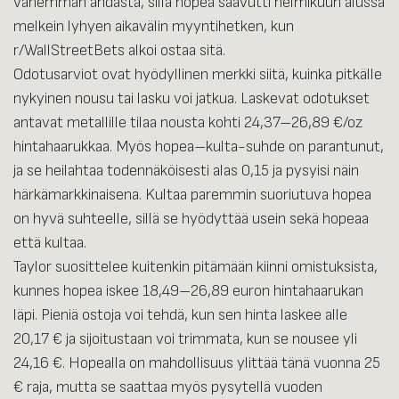
vähemmän ahdasta, sillä hopea saavutti helmikuun alussa
melkein lyhyen aikavälin myyntihetken, kun
r/WallStreetBets alkoi ostaa sitä.
Odotusarviot ovat hyödyllinen merkki siitä, kuinka pitkälle
nykyinen nousu tai lasku voi jatkua. Laskevat odotukset
antavat metallille tilaa nousta kohti 24,37–26,89 €/oz
hintahaarukkaa. Myös hopea–kulta-suhde on parantunut,
ja se heilahtaa todennäköisesti alas 0,15 ja pysyisi näin
härkämarkkinaisena. Kultaa paremmin suoriutuva hopea
on hyvä suhteelle, sillä se hyödyttää usein sekä hopeaa
että kultaa.
Taylor suosittelee kuitenkin pitämään kiinni omistuksista,
kunnes hopea iskee 18,49–26,89 euron hintahaarukan
läpi. Pieniä ostoja voi tehdä, kun sen hinta laskee alle
20,17 € ja sijoitustaan voi trimmata, kun se nousee yli
24,16 €. Hopealla on mahdollisuus ylittää tänä vuonna 25
€ raja, mutta se saattaa myös pysytellä vuoden