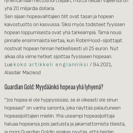
lyhentämään nettoshorttejaan, mutta heidän vajeensa on
yhä 20 miljardia dollaria.
Sen sijaan hopeavaihtajien tilit ovat tasan ja hopean
kaivostuotto on kasvussa. Siksi myös todisteet fyysisen
hopean loppumisesta ovat yhä tärkeämpiä. Tämä nousi
pinnalle ensimmäistä kertaa, kun RobinHood-sijoittajat
nostivat hopean hinnan hetkellisesti yli 25 euron. Nyt
alkaa olla viime hetket sijoittaa fyysiseen hopeaan.
Lue
koko artikkeli englanniksi
/ 9.4.2021,
Alasdair Macleod
Guardian Gold: Myydäänkö hopeaa yhä lyhyenä?
”Jos hopea ei ole hyppysissäsi, se ei oikeasti ole sinun
hopeaasi” on vanha sanonta, joka näyttää palautuneen
hopeasijoittajien mieliin. Yhä useampi hopeasijoittaja
haluaa hopeansa pois jaetuista ja jakamattomista tileistä,
ja moni Guardian Goldin asiakas pyytää, että heidän