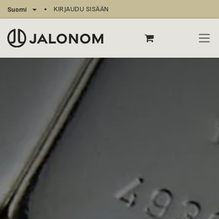
Siirry sisältöön
KIRJAUDU SISÄÄN
Suomi