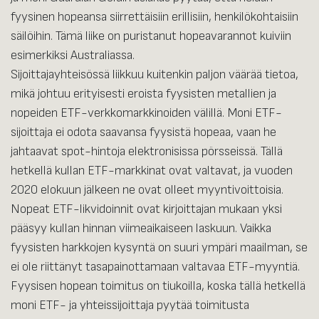
fyysinen hopeansa siirrettäisiin erillisiin, henkilökohtaisiin
säilöihin. Tämä liike on puristanut hopeavarannot kuiviin
esimerkiksi Australiassa.
Sijoittajayhteisössä liikkuu kuitenkin paljon väärää tietoa,
mikä johtuu erityisesti eroista fyysisten metallien ja
nopeiden ETF-verkkomarkkinoiden välillä. Moni ETF-
sijoittaja ei odota saavansa fyysistä hopeaa, vaan he
jahtaavat spot-hintoja elektronisissa pörsseissä. Tällä
hetkellä kullan ETF-markkinat ovat valtavat, ja vuoden
2020 elokuun jälkeen ne ovat olleet myyntivoittoisia.
Nopeat ETF-likvidoinnit ovat kirjoittajan mukaan yksi
pääsyy kullan hinnan viimeaikaiseen laskuun. Vaikka
fyysisten harkkojen kysyntä on suuri ympäri maailman, se
ei ole riittänyt tasapainottamaan valtavaa ETF-myyntiä.
Fyysisen hopean toimitus on tiukoilla, koska tällä hetkellä
moni ETF- ja yhteissijoittaja pyytää toimitusta