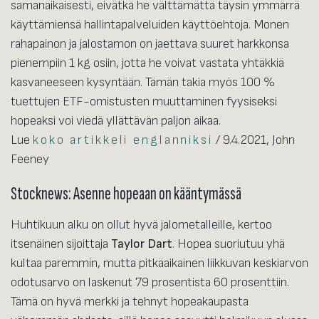
samanaikaisesti, eivätkä he välttämättä täysin ymmärrä
käyttämiensä hallintapalveluiden käyttöehtoja. Monen
rahapainon ja jalostamon on jaettava suuret harkkonsa
pienempiin 1 kg osiin, jotta he voivat vastata yhtäkkiä
kasvaneeseen kysyntään. Tämän takia myös 100 %
tuettujen ETF-omistusten muuttaminen fyysiseksi
hopeaksi voi viedä yllättävän paljon aikaa.
Lue
koko artikkeli englanniksi
/ 9.4.2021, John
Feeney
Stocknews: Asenne hopeaan on kääntymässä
Huhtikuun alku on ollut hyvä jalometalleille, kertoo
itsenäinen sijoittaja
Taylor Dart
. Hopea suoriutuu yhä
kultaa paremmin, mutta pitkäaikainen liikkuvan keskiarvon
odotusarvo on laskenut 79 prosentista 60 prosenttiin.
Tämä on hyvä merkki ja tehnyt hopeakaupasta