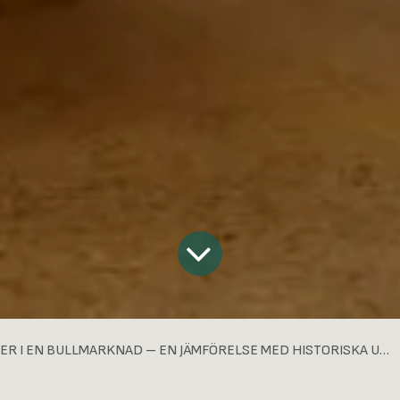
R I EN BULLMARKNAD – EN JÄMFÖRELSE MED HISTORISKA UPPGÅNGAR