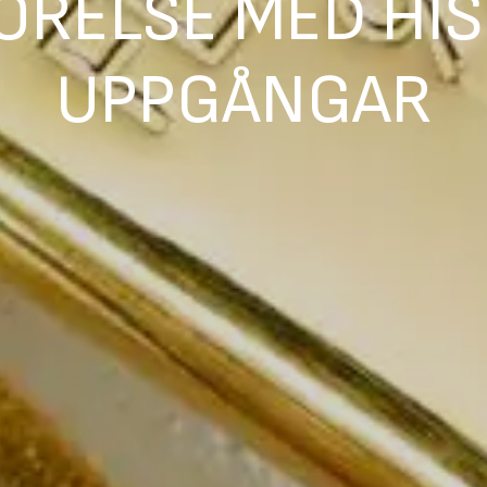
ÖRELSE MED HI
UPPGÅNGAR