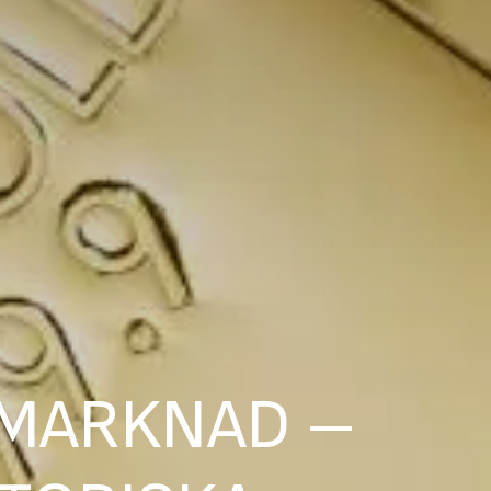
LLMARKNAD –