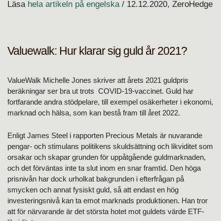
Läsa
hela artikeln på engelska
/ 12.12.2020, ZeroHedge
Valuewalk: Hur klarar sig guld år 2021?
ValueWalk Michelle Jones skriver att årets 2021 guldpris
beräkningar ser bra ut trots COVID-19-vaccinet. Guld har
fortfarande andra stödpelare, till exempel osäkerheter i ekonomi,
marknad och hälsa, som kan bestå fram till året 2022.
Enligt James Steel i rapporten Precious Metals är nuvarande
pengar- och stimulans politikens skuldsättning och likviditet som
orsakar och skapar grunden för uppåtgående guldmarknaden,
och det förväntas inte ta slut inom en snar framtid. Den höga
prisnivån har dock urholkat bakgrunden i efterfrågan på
smycken och annat fysiskt guld, så att endast en hög
investeringsnivå kan ta emot marknads produktionen. Han tror
att för närvarande är det största hotet mot guldets värde ETF-