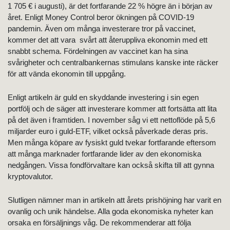
1 705 € i augusti), är det fortfarande 22 % högre än i början av
året. Enligt Money Control beror ökningen på COVID-19
pandemin. Även om många investerare tror på vaccinet,
kommer det att vara svårt att återuppliva ekonomin med ett
snabbt schema. Fördelningen av vaccinet kan ha sina
svårigheter och centralbankernas stimulans kanske inte räcker
för att vända ekonomin till uppgång.
Enligt artikeln är guld en skyddande investering i sin egen
portfölj och de säger att investerare kommer att fortsätta att lita
på det även i framtiden. I november såg vi ett nettoflöde på 5,6
miljarder euro i guld-ETF, vilket också påverkade deras pris.
Men många köpare av fysiskt guld tvekar fortfarande eftersom
att många marknader fortfarande lider av den ekonomiska
nedgången. Vissa fondförvaltare kan också skifta till att gynna
kryptovalutor.
Slutligen nämner man in artikeln att årets prishöjning har varit en
ovanlig och unik händelse. Alla goda ekonomiska nyheter kan
orsaka en försäljnings våg. De rekommenderar att följa