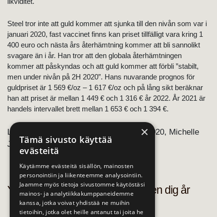
likviditet.
Steel tror inte att guld kommer att sjunka till den nivån som var i
januari 2020, fast vaccinet finns kan priset tillfälligt vara kring 1
400 euro och nästa års återhämtning kommer att bli sannolikt
svagare än i år. Han tror att den globala återhämtningen
kommer att påskyndas och att guld kommer att förbli ”stabilt,
men under nivån på 2H 2020”. Hans nuvarande prognos för
guldpriset är 1 569 €/oz – 1 617 €/oz och på lång sikt beräknar
han att priset är mellan 1 449 € och 1 316 € år 2022. År 2021 är
handels intervallet brett mellan 1 653 € och 1 394 €.
×
Läsa
hela artikeln på engelska
/ 10.12.2020, Michelle
Tämä sivusto käyttää
Jones
evästeitä
Käytämme evästeitä sisällön, mainosten
personointiin ja liikenteemme analysointiin.
Jaamme myös tietoja sivustomme käytöstäsi
Yahoo: Så här påverkar inflationen dig år
mainos- ja analytiikkakumppaneidemme
kanssa, jotka voivat yhdistää ne muihin
tietoihin, jotka olet heille antanut tai joita he