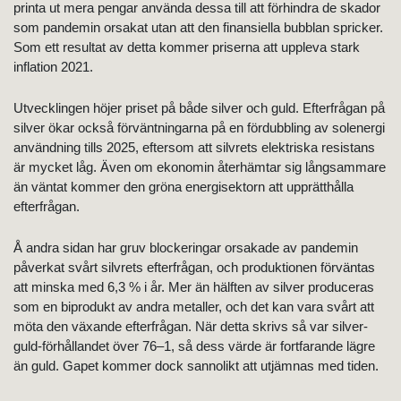
printa ut mera pengar använda dessa till att förhindra de skador
som pandemin orsakat utan att den finansiella bubblan spricker.
Som ett resultat av detta kommer priserna att uppleva stark
inflation 2021.
Utvecklingen höjer priset på både silver och guld. Efterfrågan på
silver ökar också förväntningarna på en fördubbling av solenergi
användning tills 2025, eftersom att silvrets elektriska resistans
är mycket låg. Även om ekonomin återhämtar sig långsammare
än väntat kommer den gröna energisektorn att upprätthålla
efterfrågan.
Å andra sidan har gruv blockeringar orsakade av pandemin
påverkat svårt silvrets efterfrågan, och produktionen förväntas
att minska med 6,3 % i år. Mer än hälften av silver produceras
som en biprodukt av andra metaller, och det kan vara svårt att
möta den växande efterfrågan. När detta skrivs så var silver-
guld-förhållandet över 76–1, så dess värde är fortfarande lägre
än guld. Gapet kommer dock sannolikt att utjämnas med tiden.