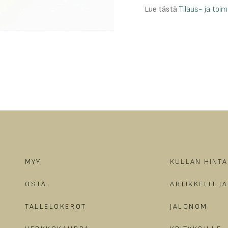
Lue tästä
Tilaus- ja toi
MYY
KULLAN HINTA
OSTA
ARTIKKELIT J
TALLELOKEROT
JALONOM