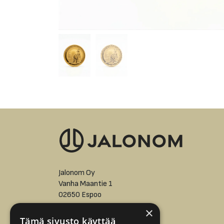
Jalonom Oy
Vanha Maantie 1
02650 Espoo
×
asiakaspalvelu@jalonom.fi
Tämä sivusto käyttää