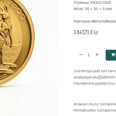
Pitoisuus 999.0/1000
Mitat: 30 × 30 × 3 mm
Kierrossa olleita kolikoita
3 847,71
€
kpl
Lisätietoja saat soittama
asiakaspalvelu@jalonom.
Palvelemme puhelimitse 
Ilmainen nouto toimipis
Matkahuollon toimipiste