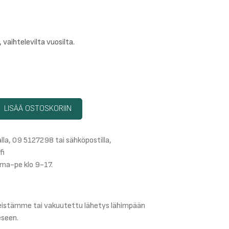
, vaihtelevilta vuosilta.
LISÄÄ OSTOSKORIIN
lla, 09 5127298 tai sähköpostilla,
fi
ma-pe klo 9-17.
teistämme tai vakuutettu lähetys lähimpään
eseen.