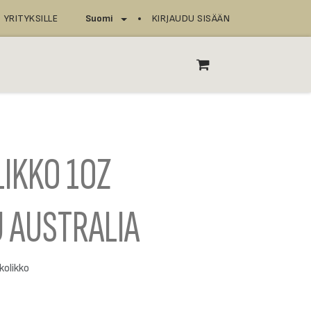
YRITYKSILLE
KIRJAUDU SISÄÄN
Suomi
T
ASIOINTIPISTEET
IKKO 1OZ
 AUSTRALIA
kolikko