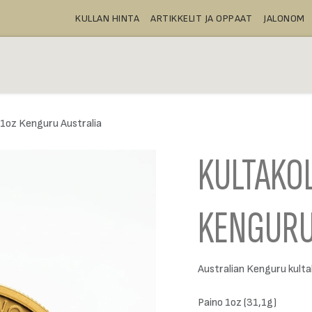
KULLAN HINTA
ARTIKKELIT JA OPPAAT
JALONOM
OSTA
TALLELOKEROT
TUOTTEE
 1oz Kenguru Australia
KULTAKOL
KENGURU
Australian Kenguru kulta
Paino 1oz (31,1g)