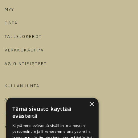
MYY
OSTA
TALLELOKEROT
VERKKOKAUPPA
ASIOINTIPISTEET
KULLAN HINTA
ARTIKKELIT JA OPPAAT
×
Tämä sivusto käyttää
JALONOM
evästeitä
Käytämme evästeitä sisällön, mainosten
YRITYKSILLE
personointiin ja liikenteemme analysointiin.
Jaamme myös tietoja sivustomme käytöstäsi