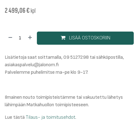
2 499,06
€
kpl
LISÄÄ OSTOSKORIIN
Lisätietoja saat soittamalla, 09 5127298 tai sähköpostilla,
asiakaspalvelu@jalonom.fi
Palvelemme puhelimitse ma-pe klo 9-17.
Ilmainen nouto toimipisteistämme tai vakuutettu lähetys
lähimpään Matkahuollon toimipisteeseen.
Lue tästä
Tilaus- ja toimitusehdot
.