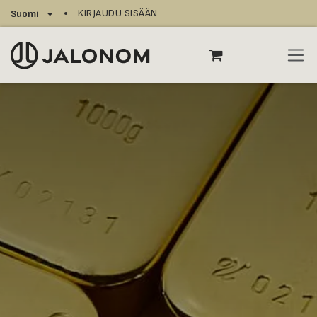
Siirry sisältöön
KIRJAUDU SISÄÄN
Suomi