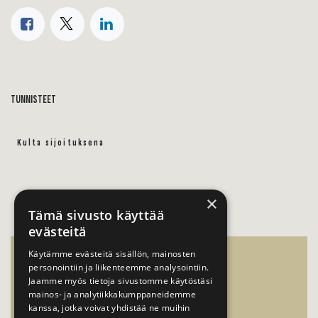
TUNNISTEET
Kulta sijoituksena
×
Tämä sivusto käyttää
evästeitä
Käytämme evästeitä sisällön, mainosten
OPPAAT
personointiin ja liikenteemme analysointiin.
Jaamme myös tietoja sivustomme käytöstäsi
KULLAN MYYNTIOPAS
mainos- ja analytiikkakumppaneidemme
kanssa, jotka voivat yhdistää ne muihin
KULLAN SIJOITUSOPAS