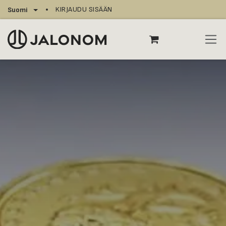
Siirry sisältöön
KIRJAUDU SISÄÄN
Suomi