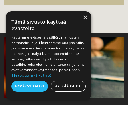
×
Tämä sivusto käyttää
evästeitä
Käytämme evästeitä sisällön, mainosten
personointiin ja liikenteemme analysointiin.
Jaamme myös tietoja sivustomme käytöstäsi
mainos- ja analytiikkakumppaneidemme
kanssa, jotka voivat yhdistää ne muihin
tietoihin, jotka olet heille antanut tai joita he
ovat keränneet käyttäessäsi palveluitaan.
Tietosuojakäytäntö
HYVÄKSY KAIKKI
HYLKÄÄ KAIKKI
Tilaa Jalonom-uutiskirje