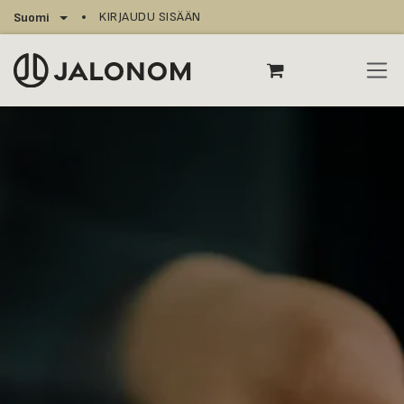
Siirry sisältöön
KIRJAUDU SISÄÄN
Suomi