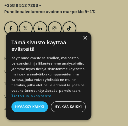
+358 9 512 7298 -
Puhelinpalvelumme avoinna ma-pe klo 9-17.
×
Tämä sivusto käyttää
evästeitä
Käytämme evästeitä sisällön, mainosten
MYY
personointiin ja liikenteemme analysointiin.
Jaamme myös tietoja sivustomme käytöstäsi
OSTA
mainos- ja analytiikkakumppaneidemme
kanssa, jotka voivat yhdistää ne muihin
TALLELOKEROT
tietoihin, jotka olet heille antanut tai joita he
ovat keränneet käyttäessäsi palveluitaan.
Tietosuojakäytäntö
VERKKOKAUPPA
HYVÄKSY KAIKKI
HYLKÄÄ KAIKKI
ASIOINTIPISTEET