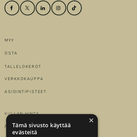
MYY
OSTA
TALLELOKEROT
VERKKOKAUPPA
ASIOINTIPISTEET
KULLAN HINTA
×
Tämä sivusto käyttää
ARTIKKELIT JA OPPAAT
evästeitä