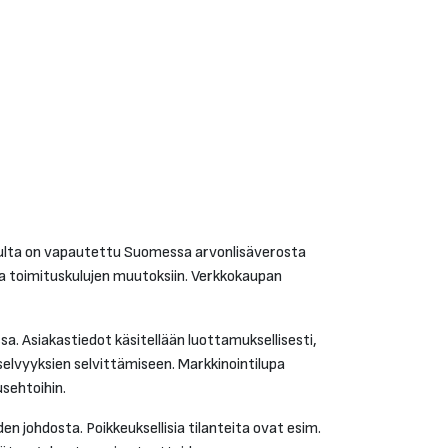
kulta on vapautettu Suomessa arvonlisäverosta
ja toimituskulujen muutoksiin. Verkkokaupan
a. Asiakastiedot käsitellään luottamuksellisesti,
selvyyksien selvittämiseen. Markkinointilupa
sehtoihin.
n johdosta. Poikkeuksellisia tilanteita ovat esim.