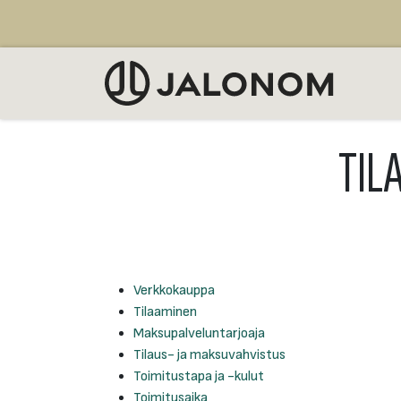
Siirry sisältöön
MYY
TIL
Verkkokauppa
Tilaaminen
Maksupalveluntarjoaja
Tilaus- ja maksuvahvistus
Toimitustapa ja -kulut
Toimitusaika