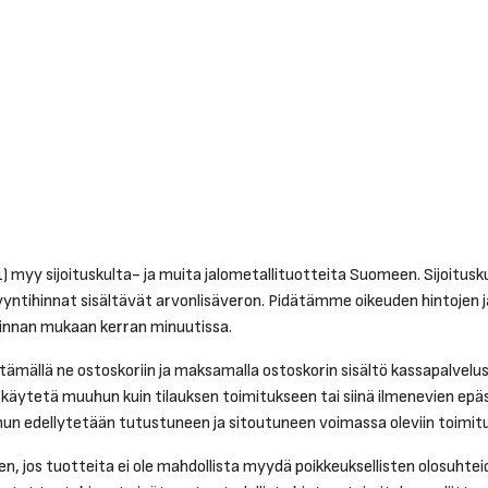
myy sijoituskulta- ja muita jalometallituotteita Suomeen. Sijoitus
myyntihinnat sisältävät arvonlisäveron. Pidätämme oikeuden hintojen 
innan mukaan kerran minuutissa.
ämällä ne ostoskoriin ja maksamalla ostoskorin sisältö kassapalveluss
käytetä muuhun kuin tilauksen toimitukseen tai siinä ilmenevien epä
nun edellytetään tutustuneen ja sitoutuneen voimassa oleviin toimitu
 jos tuotteita ei ole mahdollista myydä poikkeuksellisten olosuhteide