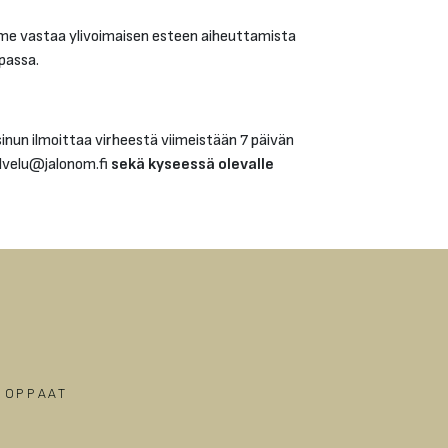
me vastaa ylivoimaisen esteen aiheuttamista
upassa.
sinun ilmoittaa virheestä viimeistään 7 päivän
alvelu@jalonom.fi
sekä kyseessä olevalle
A OPPAAT