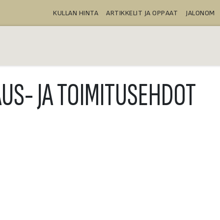
KULLAN HINTA
ARTIKKELIT JA OPPAAT
JALONOM
OSTA
TALLELOKEROT
TUOTTEE
AUS- JA TOIMITUSEHDOT