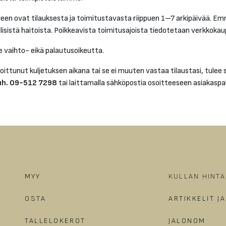
n ovat tilauksesta ja toimitustavasta riippuen 1–7 arkipäivää. Em
llisistä haitoista. Poikkeavista toimitusajoista tiedotetaan verkkoka
le vaihto- eikä palautusoikeutta.
oittunut kuljetuksen aikana tai se ei muuten vastaa tilaustasi, tulee 
uh. 09-512 7298
tai laittamalla sähköpostia osoitteeseen asiakasp
MYY
KULLAN HINTA
OSTA
ARTIKKELIT J
TALLELOKEROT
JALONOM