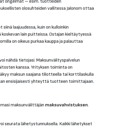
yvät ongelmat – esim. tuotteiden
ksellisten olosuhteiden vallitessa Jalonom ottaa
iinä laajuudessa, kuin on kulloinkin
koskevan lain puitteissa. Ostajan kieltäytyessä
omilla on oikeus purkaa kauppa ja palauttaa
 voi nähdä tietojasi. Maksunvälityspalvelun
aitosten kanssa. Yrityksen toiminta on
äkyy maksun saajana tiliotteella tai korttilaskulla
n ensisijaisesti yhteyttä tuotteen toimittajaan.
tsemasi maksunvälittäjän
maksuvahvistuksen
.
i seurata lähetystunnuksella. Kaikki lähetykset