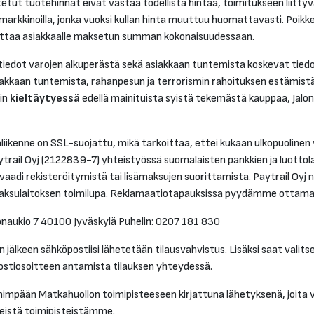
tetut tuotehinnat eivät vastaa todellista hintaa, toimitukseen liitt
rkkinoilla, jonka vuoksi kullan hinta muuttuu huomattavasti. Poikkeu
auttaa asiakkaalle maksetun summan kokonaisuudessaan.
iedot varojen alkuperästä sekä asiakkaan tuntemista koskevat tiedot s
kkaan tuntemista, rahanpesun ja terrorismin rahoituksen estämistä 
min
kieltäytyessä
edellä mainituista syistä tekemästä kauppaa, Jalon
haliikenne on SSL-suojattu, mikä tarkoittaa, ettei kukaan ulkopuolinen
trail Oyj (2122839-7) yhteistyössä suomalaisten pankkien ja luottol
 vaadi rekisteröitymistä tai lisämaksujen suorittamista. Paytrail Oyj n
on maksulaitoksen toimilupa. Reklamaatiotapauksissa pyydämme ottamaa
onaukio 7 40100 Jyväskylä Puhelin: 0207 181 830
 jälkeen sähköpostiisi lähetetään tilausvahvistus. Lisäksi saat vali
ostiosoitteen antamista tilauksen yhteydessä.
impään Matkahuollon toimipisteeseen kirjattuna lähetyksenä, joita vo
teistä toimipisteistämme.