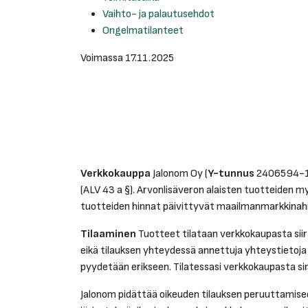
Vaihto- ja palautusehdot
Ongelmatilanteet
Voimassa 17.11.2025
Verkkokauppa
Jalonom Oy (
Y-tunnus
2406594-1) 
(ALV 43 a §). Arvonlisäveron alaisten tuotteiden 
tuotteiden hinnat päivittyvät maailmanmarkkinah
Tilaaminen
Tuotteet tilataan verkkokaupasta siirt
eikä tilauksen yhteydessä annettuja yhteystietoja 
pyydetään erikseen. Tilatessasi verkkokaupasta si
Jalonom pidättää oikeuden tilauksen peruuttamiseen,