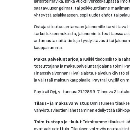
järjestelmävika, jonka vuoksi verkkokaupassa ilmoi
saatavuusongelmat, tai poikkeustilanne maailmanma
yhteyttä asiakkaaseen, sopii uudet ehdot tai pal
Ostaja sitoutuu antamaan Jalonomille tarvittavat t
tarkoituksenmukaista, Jalonomin toteuttaessa asia
antamasta näitä tietoja tyydyttävästi tai Jalono
kauppasumma.
Maksupalveluntarjoaja
Kaikki tiedonsiirto ja ra
toteuttajana ja maksupalveluntarjoajana toimii Pay
Finanssivalvonnan (Fiva) alaista. Palvelun käyttö ei
ja välittää maksun kauppiaalle. Paytrail Oyj:llä 
Paytrail Oyj, y-tunnus: 2122839-7 Innova 2 Lutak
Tilaus- ja maksuvahvistus
Onnistuneen tilauksen
Vahvistusviestien lähettäminen edellyttää sähköp
Toimitustapa ja -kulut
Toimitamme tilaukset läh
ovat vakuutettuja. Tilauksen voi myös noutaa kiin