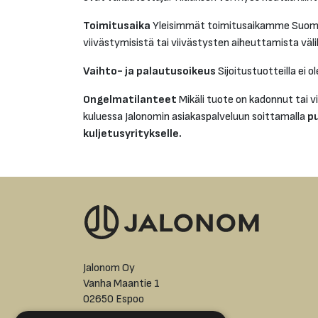
Toimitusaika
Yleisimmät toimitusaikamme Suomee
viivästymisistä tai viivästysten aiheuttamista väli
Vaihto- ja palautusoikeus
Sijoitustuotteilla ei o
Ongelmatilanteet
Mikäli tuote on kadonnut tai vi
kuluessa Jalonomin asiakaspalveluun soittamalla
p
kuljetusyritykselle.
Jalonom Oy
Vanha Maantie 1
02650 Espoo