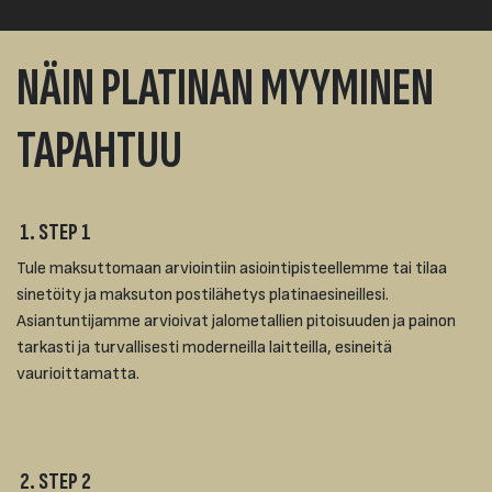
NÄIN PLATINAN MYYMINEN
TAPAHTUU
1. STEP 1
Tule maksuttomaan arviointiin asiointipisteellemme tai tilaa
sinetöity ja maksuton postilähetys platinaesineillesi.
Asiantuntijamme arvioivat jalometallien pitoisuuden ja painon
tarkasti ja turvallisesti moderneilla laitteilla, esineitä
vaurioittamatta.
2. STEP 2