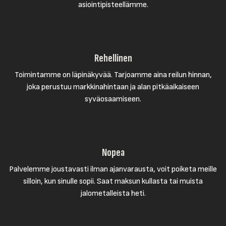
asiointipisteellämme.
Rehellinen
Toimintamme on läpinäkyvää. Tarjoamme aina reilun hinnan,
joka perustuu markkinahintaan ja alan pitkäaikaiseen
syväosaamiseen.
Nopea
Palvelemme joustavasti ilman ajanvarausta, voit poiketa meille
silloin, kun sinulle sopii. Saat maksun kullasta tai muista
jalometalleista heti.