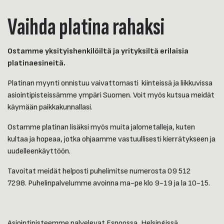
Vaihda platina rahaksi
Ostamme yksityishenkilöiltä ja yrityksiltä erilaisia
platinaesineitä.
Platinan myynti onnistuu vaivattomasti kiinteissä ja liikkuvissa
asiointipisteissämme ympäri Suomen. Voit myös kutsua meidät
käymään paikkakunnallasi.
Ostamme platinan lisäksi myös muita jalometalleja, kuten
kultaa ja hopeaa, jotka ohjaamme vastuullisesti kierrätykseen ja
uudelleenkäyttöön.
Tavoitat meidät helposti puhelimitse numerosta 09 512
7298. Puhelinpalvelumme avoinna ma-pe klo 9-19 ja la 10-15.
Asiointipisteemme palvelevat Espoossa, Helsingissä,