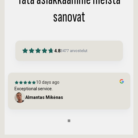
sanovat
4.8
3477
arvostelut
10 days ago
Exceptional service.
Almantas Mikėnas
Page
5
of
60