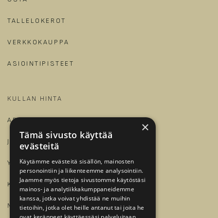
TALLELOKEROT
VERKKOKAUPPA
ASIOINTIPISTEET
KULLAN HINTA
ARTIKKELIT JA OPPAAT
×
Tämä sivusto käyttää
JALONOM
evästeitä
Käytämme evästeitä sisällön, mainosten
YRITYKSILLE
personointiin ja liikenteemme analysointiin.
Jaamme myös tietoja sivustomme käytöstäsi
KIRJAUDU
mainos- ja analytiikkakumppaneidemme
kanssa, jotka voivat yhdistää ne muihin
​
MEILLE TÖIHIN?
tietoihin, jotka olet heille antanut tai joita he
ovat keränneet käyttäessäsi palveluitaan.