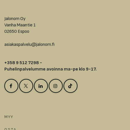
Jalonom Oy
Vanha Maantie 1
02650 Espoo
asiakaspalvelu@jalonom.fi
+358 9 512 7298 -
Puhelinpalvelumme avoinna ma-pe klo 9-17.
MYY
OSTA