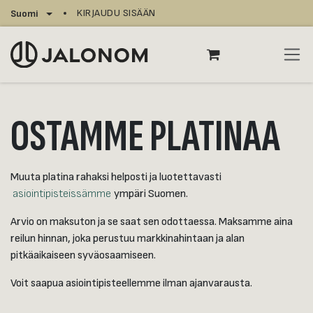
Siirry sisältöön
KIRJAUDU SISÄÄN
Suomi
OSTAMME PLATINAA
Muuta platina rahaksi helposti ja luotettavasti
asiointipisteissämme
ympäri Suomen.
Arvio on maksuton ja se saat sen odottaessa. Maksamme aina
reilun hinnan, joka perustuu markkinahintaan ja alan
pitkäaikaiseen syväosaamiseen.
Voit saapua asiointipisteellemme ilman ajanvarausta.