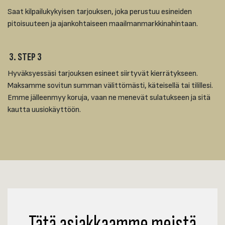
Saat kilpailukykyisen tarjouksen, joka perustuu esineiden
pitoisuuteen ja ajankohtaiseen maailmanmarkkinahintaan.
3. STEP 3
Hyväksyessäsi tarjouksen esineet siirtyvät kierrätykseen.
Maksamme sovitun summan välittömästi, käteisellä tai tilillesi.
Emme jälleenmyy koruja, vaan ne menevät sulatukseen ja sitä
kautta uusiokäyttöön.
Tätä asiakkaamme meistä