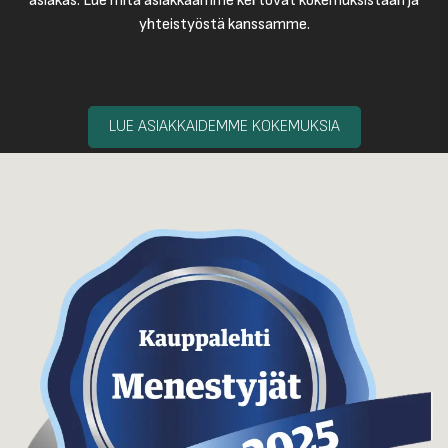
asiakas. Lue mitä asiakkaamme kertovat kokemuksistaan ja
yhteistyöstä kanssamme.
LUE ASIAKKAIDEMME KOKEMUKSIA