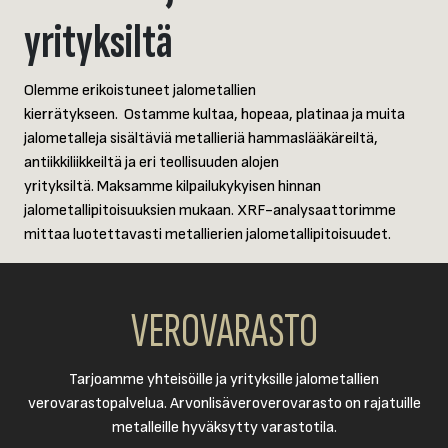
yrityksiltä
Olemme erikoistuneet jalometallien
kierrätykseen. Ostamme kultaa, hopeaa, platinaa ja muita
jalometalleja sisältäviä metallieriä hammaslääkäreiltä,
antiikkiliikkeiltä ja eri teollisuuden alojen
yrityksiltä. Maksamme kilpailukykyisen hinnan
jalometallipitoisuuksien mukaan. XRF-analysaattorimme
mittaa luotettavasti metallierien jalometallipitoisuudet.
VEROVARASTO
Tarjoamme yhteisöille ja yrityksille jalometallien
verovarastopalvelua. Arvonlisäveroverovarasto on rajatuille
metalleille hyväksytty varastotila.